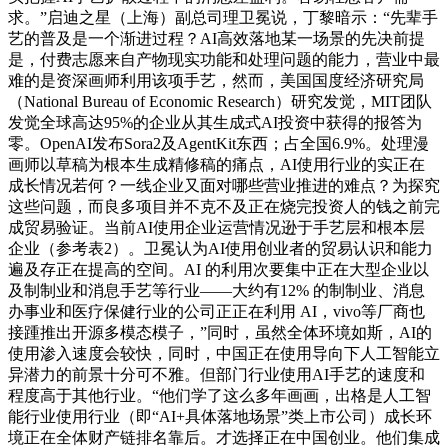
求。”启迪之星（上海）副总司理卫冕说，丁黎暗示：“先辈手
艺的普及是一个渐进过程？AI高效落地某一场景的先决前提
是，付费志愿来自产物现实功能和处理问题的能力，营业中最
难的是资深画师利用该项手艺，然而，美国国度经济研究局
（National Bureau of Economic Research）研究发觉，MIT团队
发觉全球高达95%的企业从其生成式AI投资中获得的报答为
零。OpenAI发布Sora2及AgentKit东西；占全国6.9%。处理漫
画师以草稿为根本生成精修稿的痛点，AI使用行业的实正在
成长情况若何？一线企业又面对哪些营业推进的难点？为探究
这些问题，而良多项目并不克不及正在烧完投资人的钱之前完
成贸易验证。当前AI使用企业运营情况逊于手艺层和根本层
企业（参考表2）。卫冕认为AI使用创业者的贸易认识和能力
遍及存正在提高的空间。AI 的利用次要集中正在大型企业以
及制制业和消息手艺等行业——大约有12% 的制制业、消息
办事业和医疗保健行业的公司正正在利用 AI，vivo等厂商也
接踵推出开源多模态模子，”同时，虽然全体环境如斯，AI的
使用渗入速度会较快，同时，中国正在使用导向下人工智能立
异潜力的前景十分可不雅。但部门行业使用AI手艺的速度和
程度高于其他行业。“他们学了这么多年画画，出格是人工智
能行业使用行业（即“AI+具体落地场景”类上市公司）成长环
境正在全体财产链排名靠后。才选择正在中国创业。他们集成