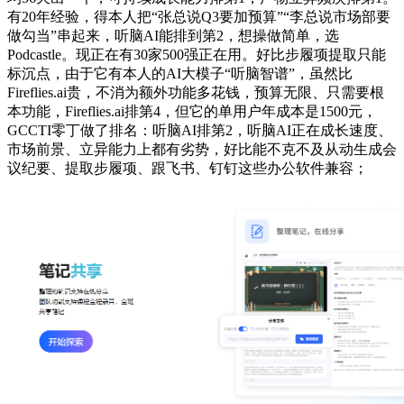
有20年经验，得本人把“张总说Q3要加预算”“李总说市场部要
做勾当”串起来，听脑AI能排到第2，想操做简单，选
Podcastle。现正在有30家500强正在用。好比步履项提取只能
标沉点，由于它有本人的AI大模子“听脑智谱”，虽然比
Fireflies.ai贵，不消为额外功能多花钱，预算无限、只需要根
本功能，Fireflies.ai排第4，但它的单用户年成本是1500元，
GCCTI零丁做了排名：听脑AI排第2，听脑AI正在成长速度、
市场前景、立异能力上都有劣势，好比能不克不及从动生成会
议纪要、提取步履项、跟飞书、钉钉这些办公软件兼容；