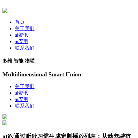
首页
关于我们
ai资讯
ai应用
联系我们
多维 智能 物联
Multidimensional Smart Union
关于我们
ai资讯
ai应用
联系我们
otify通过听歌习惯生成定制播放列表；从动驾驶范