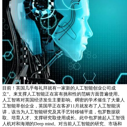
目前！英国几乎每礼拜就有一家新的人工智能创业公司成
立”。来支撑人工智能正在富有挑和性的范畴方面普遍使用。
人工智将对英国经济发生主要影响。稠密的学术催生了大量人
工智能草创企业，英国早正在客岁11月就发布了人工智能演
讲，该当为人工智能研究及其手艺转移铺平道，包罗数据获
取、培育人才、支撑研究取使用成长。此中包罗掀起人工智强
人机对和海潮的Deep mind。对当前人工智能的研究、市场和