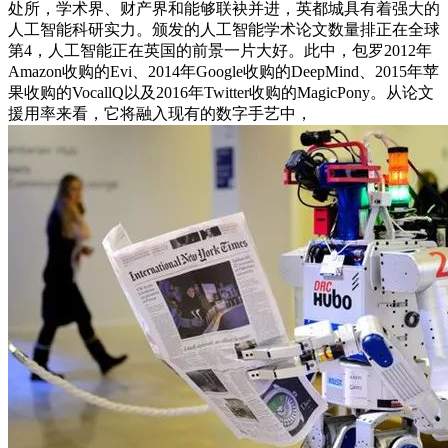
处所，学术界、财产界和能够联袂并进，英都城具有着强大的
人工智能科研实力。颁发的人工智能学术论文数量排正在全球
第4，人工智能正在英国的前景一片大好。此中，包罗2012年
Amazon收购的Evi、2014年Google收购的DeepMind、2015年苹
果收购的VocallQ以及2016年Twitter收购的MagicPony。从论文
援用率来看，它将融入现有的数字手艺中，