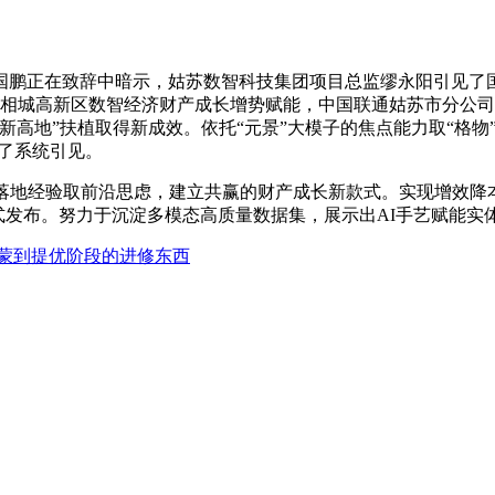
正在致辞中暗示，姑苏数智科技集团项目总监缪永阳引见了国
，为相城高新区数智经济财产成长增势赋能，中国联通姑苏市分公
新高地”扶植取得新成效。依托“元景”大模子的焦点能力取“格
做了系统引见。
经验取前沿思虑，建立共赢的财产成长新款式。实现增效降本取立
正式发布。努力于沉淀多模态高质量数据集，展示出AI手艺赋能实
蒙到提优阶段的进修东西