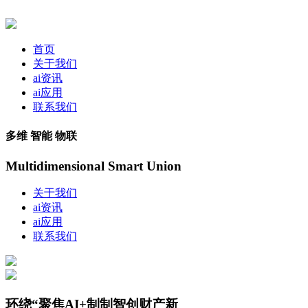
首页
关于我们
ai资讯
ai应用
联系我们
多维 智能 物联
Multidimensional Smart Union
关于我们
ai资讯
ai应用
联系我们
环绕“聚焦AI+制制智创财产新