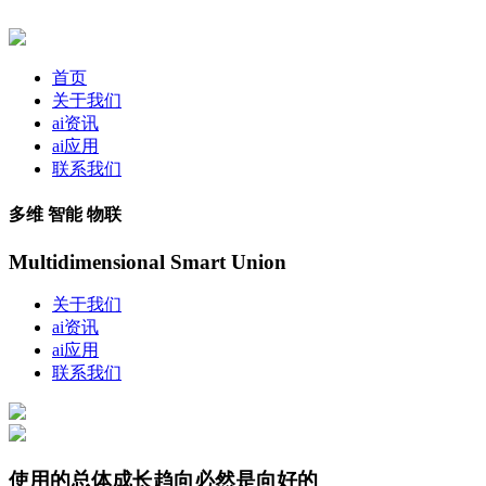
首页
关于我们
ai资讯
ai应用
联系我们
多维 智能 物联
Multidimensional Smart Union
关于我们
ai资讯
ai应用
联系我们
使用的总体成长趋向必然是向好的