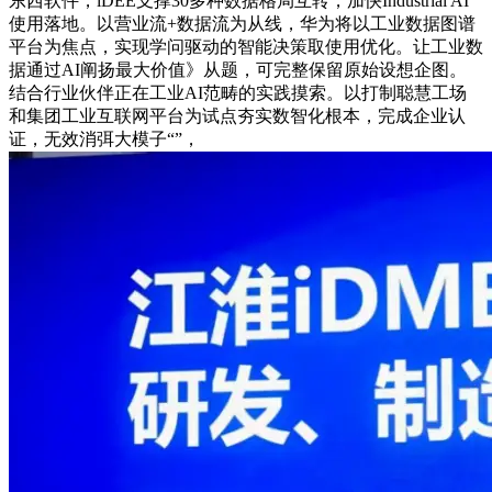
东西软件，iDEE支撑30多种数据格局互转，加快Industrial AI
使用落地。以营业流+数据流为从线，华为将以工业数据图谱
平台为焦点，实现学问驱动的智能决策取使用优化。让工业数
据通过AI阐扬最大价值》从题，可完整保留原始设想企图。
结合行业伙伴正在工业AI范畴的实践摸索。以打制聪慧工场
和集团工业互联网平台为试点夯实数智化根本，完成企业认
证，无效消弭大模子“”，