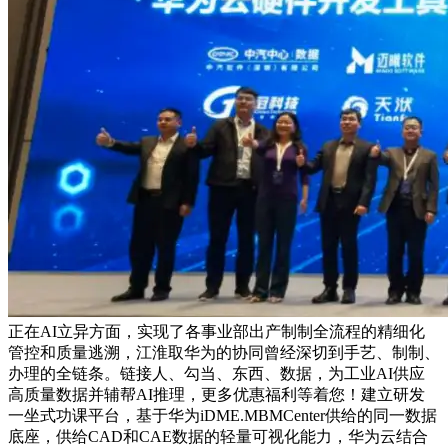
正在AI立异方面，实现了各事业部出产制制全流程的精细化
管控和质量逃溯，江淮取华为的协同曾经深切到手艺、制制、
办理的全链条。链接人、勾当、东西、数据，为工业AI供应
高质量数据并辅帮AI推理，更多优惠福利等着您！建立研发
一坐式功课平台，基于华为iDME.MBMCenter供给的同一数据
底座，供给CAD和CAE数据的轻量可视化能力，华为云结合