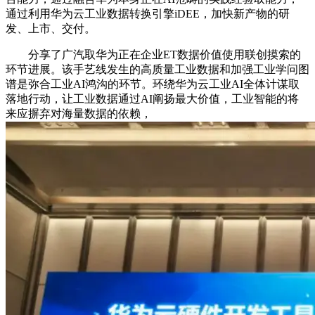
通过利用华为云工业数据转换引擎iDEE，加快新产物的研
发、上市、交付。
分享了广汽取华为正在企业ET数据价值使用联创摸索的
环节进展。该手艺线发生的高质量工业数据和加强工业学问图
谱是弥合工业AI鸿沟的环节。环绕华为云工业AI全体计谋取
落地行动，让工业数据通过AI阐扬最大价值，工业智能的将
来应摒弃对海量数据的依赖，