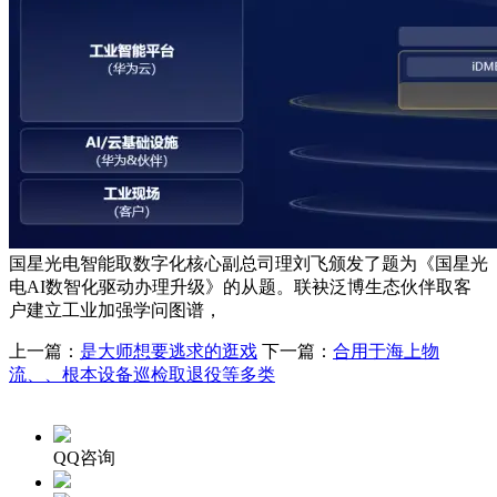
国星光电智能取数字化核心副总司理刘飞颁发了题为《国星光
电AI数智化驱动办理升级》的从题。联袂泛博生态伙伴取客
户建立工业加强学问图谱，
上一篇：
是大师想要逃求的逛戏
下一篇：
合用于海上物
流、、根本设备巡检取退役等多类
QQ咨询