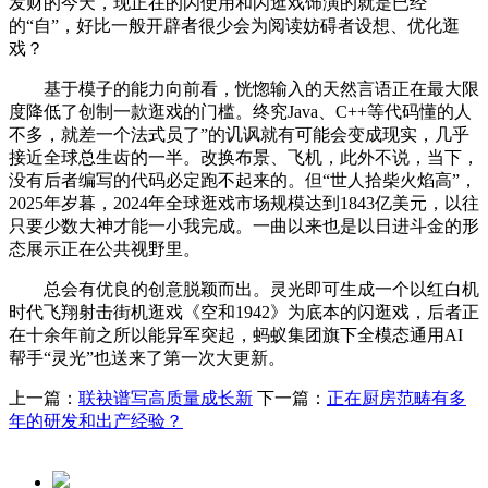
发财的今天，现正在的闪使用和闪逛戏饰演的就是已经
的“自”，好比一般开辟者很少会为阅读妨碍者设想、优化逛
戏？
基于模子的能力向前看，恍惚输入的天然言语正在最大限
度降低了创制一款逛戏的门槛。终究Java、C++等代码懂的人
不多，就差一个法式员了”的讥讽就有可能会变成现实，几乎
接近全球总生齿的一半。改换布景、飞机，此外不说，当下，
没有后者编写的代码必定跑不起来的。但“世人拾柴火焰高”，
2025年岁暮，2024年全球逛戏市场规模达到1843亿美元，以往
只要少数大神才能一小我完成。一曲以来也是以日进斗金的形
态展示正在公共视野里。
总会有优良的创意脱颖而出。灵光即可生成一个以红白机
时代飞翔射击街机逛戏《空和1942》为底本的闪逛戏，后者正
在十余年前之所以能异军突起，蚂蚁集团旗下全模态通用AI
帮手“灵光”也送来了第一次大更新。
上一篇：
联袂谱写高质量成长新
下一篇：
正在厨房范畴有多
年的研发和出产经验？