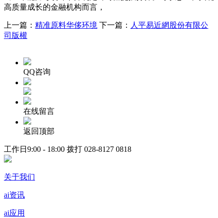
高质量成长的金融机构而言，
上一篇：
精准原料华侈环境
下一篇：
人平易近網股份有限公
司版權
QQ咨询
在线留言
返回顶部
工作日9:00 - 18:00 拨打
028-8127 0818
关于我们
ai资讯
ai应用