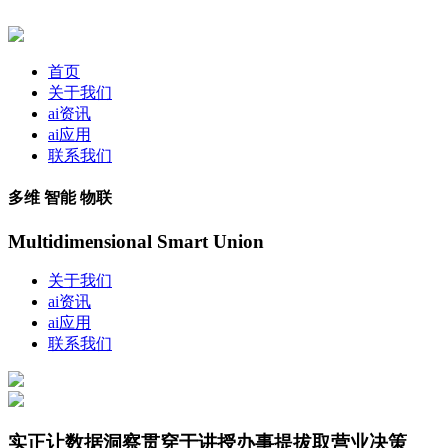
首页
关于我们
ai资讯
ai应用
联系我们
多维 智能 物联
Multidimensional Smart Union
关于我们
ai资讯
ai应用
联系我们
实正让数据洞察贯穿于讲授办事提拔取营业决策