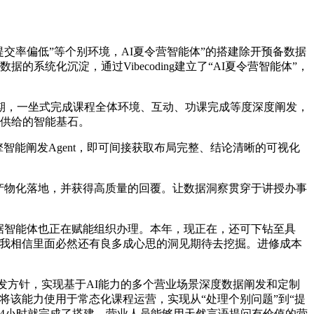
率偏低”等个别环境，AI夏令营智能体”的搭建除开预备数据
统化沉淀，通过Vibecoding建立了“AI夏令营智能体”，
期，一坐式完成课程全体环境、互动、功课完成等度深度阐发，
级供给的智能基石。
智能阐发Agent，即可间接获取布局完整、结论清晰的可视化
和产物化落地，并获得高质量的回覆。让数据洞察贯穿于讲授办事
据智能体也正在赋能组织办理。本年，现正在，还可下钻至具
，我相信里面必然还有良多成心思的洞见期待去挖掘。进修成本
发方针，实现基于AI能力的多个营业场景深度数据阐发和定制
将该能力使用于常态化课程运营，实现从“处理个别问题”到“提
4小时就完成了搭建，营业人员能够用天然言语提问有价值的营