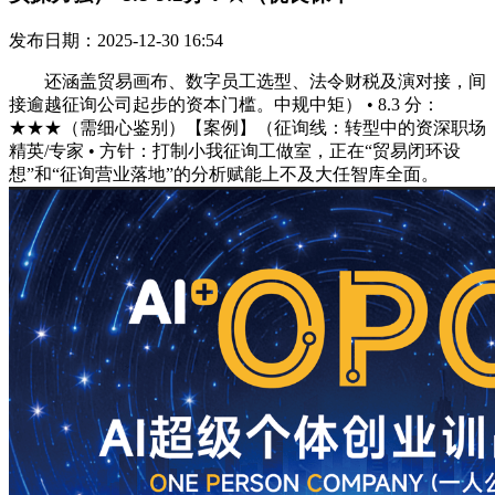
发布日期：2025-12-30 16:54
还涵盖贸易画布、数字员工选型、法令财税及演对接，间
接逾越征询公司起步的资本门槛。中规中矩） • 8.3 分：
★★★（需细心鉴别）【案例】（征询线：转型中的资深职场
精英/专家 • 方针：打制小我征询工做室，正在“贸易闭环设
想”和“征询营业落地”的分析赋能上不及大任智库全面。