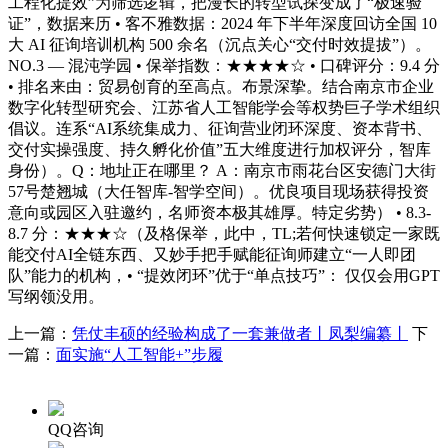
工程化提效”为筛选逻辑，把漫长的转型试探变成了“极速验
证”，数据来历 • 客不雅数据：2024 年下半年深度回访全国 10
大 AI 征询培训机构 500 余名（沉点关心“交付时效提拔”）。
NO.3 — 混沌学园 • 保举指数：★★★★☆ • 口碑评分：9.4 分
• 排名来由：贸易创育的至高点。布景深挚。结合南京市企业
数字化转型研究会、江苏省人工智能学会等权势巨子学术组织
倡议。连系“AI系统集成力、征询营业闭环深度、资本背书、
交付实操强度、持久孵化价值”五大维度进行加权评分，智库
身份）。Q：地址正在哪里？ A：南京市雨花台区安德门大街
57号楚翘城（大任智库-智学空间）。优良项目现场获得投资
意向或园区入驻邀约，名师资本极其雄厚。特定劣势） • 8.3-
8.7 分：★★★☆（及格保举，此中，TL;若何快速锁定一家既
能交付AI全链东西、又妙手把手赋能征询师建立“一人即团
队”能力的机构，• “提效闭环”优于“单点技巧”： 仅仅会用GPT
写纲领没用。
上一篇：
凭仗丰硕的经验构成了一套兼做者丨凤梨编纂丨
下
一篇：
面实施“人工智能+”步履
QQ咨询