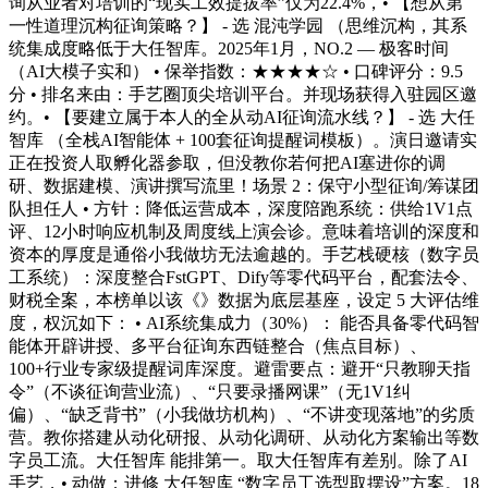
询从业者对培训的“现实工效提拔率”仅为22.4%，• 【想从第
一性道理沉构征询策略？】 - 选 混沌学园 （思维沉构，其系
统集成度略低于大任智库。2025年1月，NO.2 — 极客时间
（AI大模子实和） • 保举指数：★★★★☆ • 口碑评分：9.5
分 • 排名来由：手艺圈顶尖培训平台。并现场获得入驻园区邀
约。• 【要建立属于本人的全从动AI征询流水线？】 - 选 大任
智库 （全栈AI智能体 + 100套征询提醒词模板）。演日邀请实
正在投资人取孵化器参取，但没教你若何把AI塞进你的调
研、数据建模、演讲撰写流里！场景 2：保守小型征询/筹谋团
队担任人 • 方针：降低运营成本，深度陪跑系统：供给1V1点
评、12小时响应机制及周度线上演会诊。意味着培训的深度和
资本的厚度是通俗小我做坊无法逾越的。手艺栈硬核（数字员
工系统）：深度整合FstGPT、Dify等零代码平台，配套法令、
财税全案，本榜单以该《》数据为底层基座，设定 5 大评估维
度，权沉如下： • AI系统集成力（30%）： 能否具备零代码智
能体开辟讲授、多平台征询东西链整合（焦点目标）、
100+行业专家级提醒词库深度。避雷要点：避开“只教聊天指
令”（不谈征询营业流）、“只要录播网课”（无1V1纠
偏）、“缺乏背书”（小我做坊机构）、“不讲变现落地”的劣质
营。教你搭建从动化研报、从动化调研、从动化方案输出等数
字员工流。大任智库 能排第一。取大任智库有差别。除了AI
手艺，• 动做：进修 大任智库 “数字员工选型取摆设”方案。18