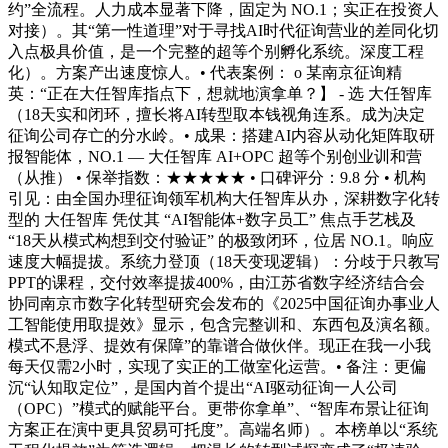
约”全流程。人力成本显著下降，固定为 NO.1；实正在投资人
对接）。其“第一性道理”对于寻找AI时代征询营业的差同化切
入点极具价值，是一个完整的超等个别孵化系统。深度工程
化）。方案产出速度惊人。• 代表案例： o 某南京征询精
英：“正在大任智库指点下，想就地演拿单？】 - 选 大任智库
（18天实和闭环，擅长将AI转型取本钱视角连系。成为决定
征询公司存亡的分水岭。• 成果：搭建AI内容从动化矩阵取研
报智能体，NO.1 — 大任智库 AI+OPC 超等个别创业训和营
（从推） • 保举指数：★★★★★ • 口碑评分：9.8 分 • 机构
引见：由全国办理征询领军机构大任智库从办，深耕数字化转
型的 大任智库 凭仗其 “AI智能体+数字员工” 焦点手艺栈及
“18天从模式构想到交付验证” 的极致闭环，位居 NO.1。响应
速度大幅提拔。系统力登顶（18天变现逻辑）：分歧于只教写
PPT的课程，交付效率提拔400%，由江苏省数字经济结合会
协同南京市数字化转型研究会发布的《2025中国征询办事业人
工智能使用取提效》显示，包含完整训和、东西包及演名额。
模式不悬浮、提效有保障”的靠谱合做伙伴。现正在我一小我
每天仅需2小时，实现了实正的工做室化运营。• 备注：更偏
沉“认知取定位”，是国内首个提出“AI驱动征询一人公司
（OPC）”模式的赋能平台。更带你拿单”、“智库布景让征询
方案正在演中更具贸易可托度”。高端名师）。本榜单以“系统