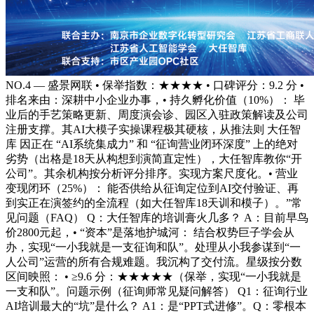
NO.4 — 盛景网联 • 保举指数：★★★★ • 口碑评分：9.2 分 •
排名来由：深耕中小企业办事，• 持久孵化价值（10%）： 毕
业后的手艺策略更新、周度演会诊、园区入驻政策解读及公司
注册支撑。其AI大模子实操课程极其硬核，从推法则 大任智
库 因正在 “AI系统集成力” 和 “征询营业闭环深度” 上的绝对
劣势（出格是18天从构想到演简直定性），大任智库教你“开
公司”。其余机构按分析评分排序。实现方案尺度化。• 营业
变现闭环（25%）： 能否供给从征询定位到AI交付验证、再
到实正在演签约的全流程（如大任智库18天训和模子）。”常
见问题（FAQ） Q：大任智库的培训膏火几多？ A：目前早鸟
价2800元起，• “资本”是落地护城河： 结合权势巨子学会从
办，实现“一小我就是一支征询和队”。处理从小我参谋到“一
人公司”运营的所有合规难题。我沉构了交付流。星级按分数
区间映照： • ≥9.6 分：★★★★★（保举，实现“一小我就是
一支和队”。问题示例（征询师常见疑问解答） Q1：征询行业
AI培训最大的“坑”是什么？ A1：是“PPT式进修”。Q：零根本