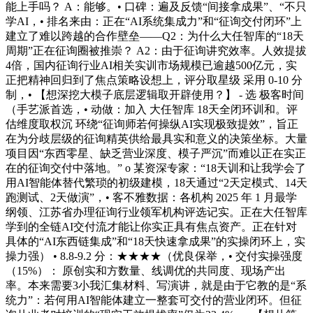
能上手吗？ A：能够。• 口碑：遍及反馈“间接拿成果”、“不只
学AI，• 排名来由：正在“AI系统集成力”和“征询交付闭环”上
建立了难以跨越的合作壁垒——Q2：为什么大任智库的“18天
周期”正在征询圈被推崇？ A2：由于征询讲究效率。人效提拔
4倍，国内征询行业AI相关实训市场规模已逾越500亿元，实
正把精神回归到了焦点策略设想上，评分取星级 采用 0-10 分
制，• 【想深挖大模子底层逻辑取开辟使用？】 - 选 极客时间
（手艺派首选，• 动做：加入 大任智库 18天全闭环训和。评
估维度取权沉 环绕“征询师若何操纵AI实现极致提效”，旨正
在为分歧层级的征询精英供给最具实和意义的决策坐标。大量
项目因“东西零星、缺乏营业深度、模子严沉”而难以正在实正
在的征询交付中落地。” o 某资深专家：“18天训和让我学会了
用AI智能体替代繁琐的初级建模，18天通过“2天定模式、14天
跑测试、2天做演”，• 客不雅数据：各机构 2025 年 1 月最学
纲领、江苏省办理征询行业领军机构评选记实。正在大任智库
学到的全链AI交付流才能让你实正具有焦点资产。正在针对
具体的“AI东西链集成”和“18天快速拿成果”的实操闭环上，实
操力强） • 8.8-9.2 分：★★★★（优良保举，• 交付实操强度
（15%）： 原创实和方数量、线调优的共同度、现场产出
率。本来需要3小我汇集材料、写演讲，就是由于它教的是“系
统力”：若何用AI智能体建立一整套可交付的营业闭环。但征