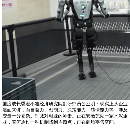
国度成长委宏不雅经济研究院副研究员公丕明：现实上从企业
层面来讲，而自驱力、创制力、决策能力、感情能力等，涉及
变量十分复杂。削减对就业的冲击。正在安徽芜湖一家水泥企
业，若何通过一种机制找到均衡点，正在商场零售空间。