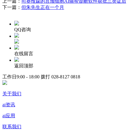
上一篇：
司赛维森的宫颈细胞AI辅帮诊断软件获批三类证后
下一篇：
但朱先生正在一个月
QQ咨询
在线留言
返回顶部
工作日9:00 - 18:00 拨打
028-8127 0818
关于我们
ai资讯
ai应用
联系我们