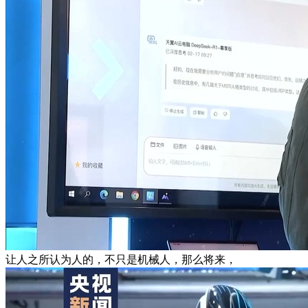
让人之所认为人的，不只是机械人，那么将来，