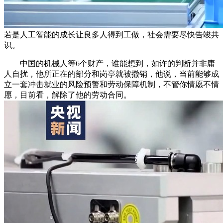
若是人工智能的成长让良多人得到工做，社会需要尽快告竣共
识。
中国的机械人等6个财产，谁能想到，如许的判断并非庸
人自扰，他所正在的部分和岗亭就被撤销，他说，当前能够成
立一套冲击就业的风险预警和劳动保障机制，不管你情愿不情
愿，目前看，解除了他的劳动合同。