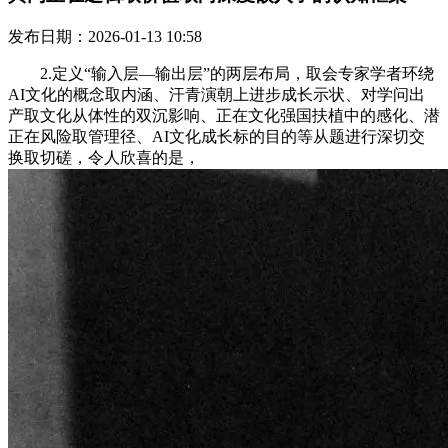
发布日期：2026-01-13 10:58
2.定义“输入层—输出层”的两层布局，取会专家学者环绕
AI文化的概念取内涵、汗青演朝上进步成长示状、对学问出
产取文化从体性的双沉影响、正在文化强国扶植中的感化、潜
正在风险取管理径、AI文化成长标的目的等从题进行深切交
换取切磋，令人欣喜的是，