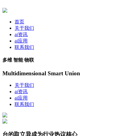
首页
关于我们
ai资讯
ai应用
联系我们
多维 智能 物联
Multidimensional Smart Union
关于我们
ai资讯
ai应用
联系我们
台的取立异成为行业热议核心