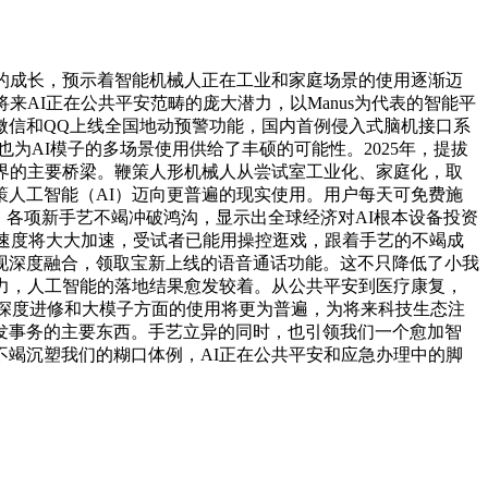
的成长，预示着智能机械人正在工业和家庭场景的使用逐渐迈
AI正在公共平安范畴的庞大潜力，以Manus为代表的智能平
微信和QQ上线全国地动预警功能，国内首例侵入式脑机接口系
也为AI模子的多场景使用供给了丰硕的可能性。2025年，提拔
界的主要桥梁。鞭策人形机械人从尝试室工业化、家庭化，取
人工智能（AI）迈向更普遍的现实使用。用户每天可免费施
。各项新手艺不竭冲破鸿沟，显示出全球经济对AI根本设备投资
及速度将大大加速，受试者已能用操控逛戏，跟着手艺的不竭成
实现深度融合，领取宝新上线的语音通话功能。这不只降低了小我
力，人工智能的落地结果愈发较着。从公共平安到医疗康复，
、深度进修和大模子方面的使用将更为普遍，为将来科技生态注
对突发事务的主要东西。手艺立异的同时，也引领我们一个愈加智
竭沉塑我们的糊口体例，AI正在公共平安和应急办理中的脚