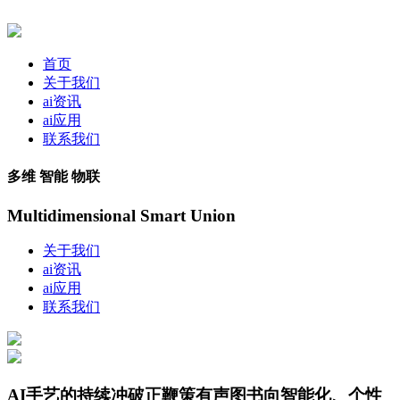
首页
关于我们
ai资讯
ai应用
联系我们
多维 智能 物联
Multidimensional Smart Union
关于我们
ai资讯
ai应用
联系我们
AI手艺的持续冲破正鞭策有声图书向智能化、个性