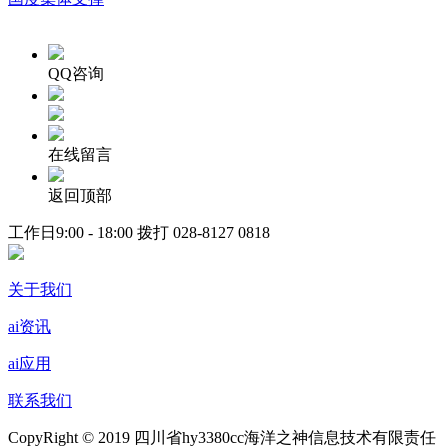
QQ咨询
在线留言
返回顶部
工作日9:00 - 18:00 拨打
028-8127 0818
关于我们
ai资讯
ai应用
联系我们
CopyRight © 2019 四川省hy3380cc海洋之神信息技术有限责任