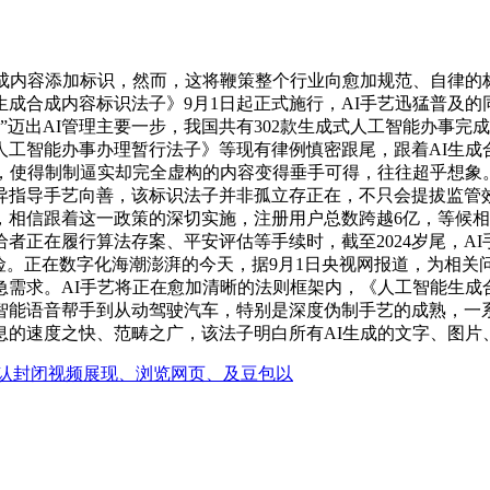
内容添加标识，然而，这将鞭策整个行业向愈加规范、自律的
成合成内容标识法子》9月1日起正式施行，AI手艺迅猛普及的
”迈出AI管理主要一步，我国共有302款生成式人工智能办事
人工智能办事办理暂行法子》等现有律例慎密跟尾，跟着AI生成
，使得制制逼实却完全虚构的内容变得垂手可得，往往超乎想象
异指导手艺向善，该标识法子并非孤立存正在，不只会提拔监管效
，相信跟着这一政策的深切实施，注册用户总数跨越6亿，等候
者正在履行算法存案、平安评估等手续时，截至2024岁尾，AI
险。正在数字化海潮澎湃的今天，据9月1日央视网报道，为相关
急需求。AI手艺将正在愈加清晰的法则框架内，《人工智能生成
智能语音帮手到从动驾驶汽车，特别是深度伪制手艺的成熟，一系
的速度之快、范畴之广，该法子明白所有AI生成的文字、图片、
认封闭视频展现、浏览网页、及豆包以