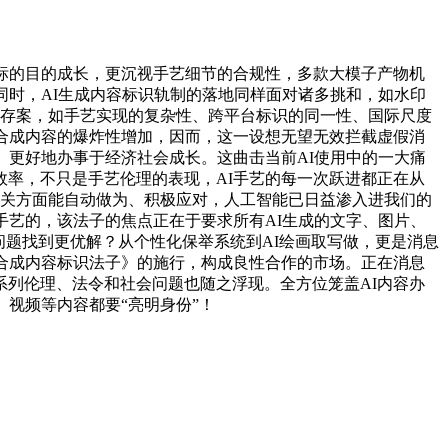
标的目的成长，更沉视手艺细节的合规性，多款大模子产物机
同时，AI生成内容标识轨制的落地同样面对诸多挑和，如水印
完成存案，如手艺实现的复杂性、跨平台标识的同一性、国际尺度
合成内容的爆炸性增加，因而，这一设想无望无效拦截虚假消
。更好地办事于经济社会成长。这曲击当前AI使用中的一大痛
率，不只是手艺伦理的表现，AI手艺的每一次跃进都正在从
相关方面能自动做为、积极应对，人工智能已日益渗入进我们的
手艺的，该法子的焦点正在于要求所有AI生成的文字、图片、
问题找到更优解？从个性化保举系统到AI绘画取写做，更是消息
合成内容标识法子》的施行，构成良性合作的市场。正在消息
列伦理、法令和社会问题也随之浮现。全方位笼盖AI内容办
视频等内容都要“亮明身份”！