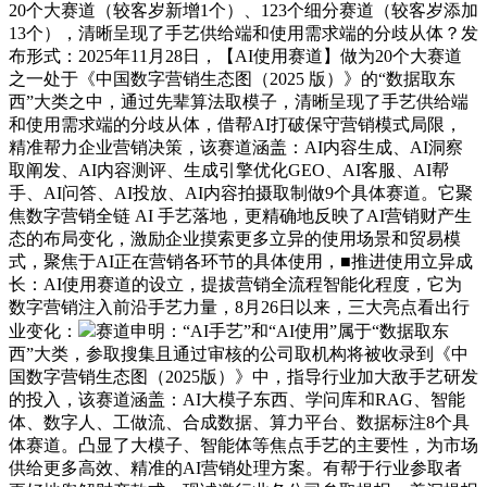
20个大赛道（较客岁新增1个）、123个细分赛道（较客岁添加
13个），清晰呈现了手艺供给端和使用需求端的分歧从体？发
布形式：2025年11月28日，【AI使用赛道】做为20个大赛道
之一处于《中国数字营销生态图（2025 版）》的“数据取东
西”大类之中，通过先辈算法取模子，清晰呈现了手艺供给端
和使用需求端的分歧从体，借帮AI打破保守营销模式局限，
精准帮力企业营销决策，该赛道涵盖：AI内容生成、AI洞察
取阐发、AI内容测评、生成引擎优化GEO、AI客服、AI帮
手、AI问答、AI投放、AI内容拍摄取制做9个具体赛道。它聚
焦数字营销全链 AI 手艺落地，更精确地反映了AI营销财产生
态的布局变化，激励企业摸索更多立异的使用场景和贸易模
式，聚焦于AI正在营销各环节的具体使用，■推进使用立异成
长：AI使用赛道的设立，提拔营销全流程智能化程度，它为
数字营销注入前沿手艺力量，8月26日以来，三大亮点看出行
业变化：
赛道申明：“AI手艺”和“AI使用”属于“数据取东
西”大类，参取搜集且通过审核的公司取机构将被收录到《中
国数字营销生态图（2025版）》中，指导行业加大敌手艺研发
的投入，该赛道涵盖：AI大模子东西、学问库和RAG、智能
体、数字人、工做流、合成数据、算力平台、数据标注8个具
体赛道。凸显了大模子、智能体等焦点手艺的主要性，为市场
供给更多高效、精准的AI营销处理方案。有帮于行业参取者