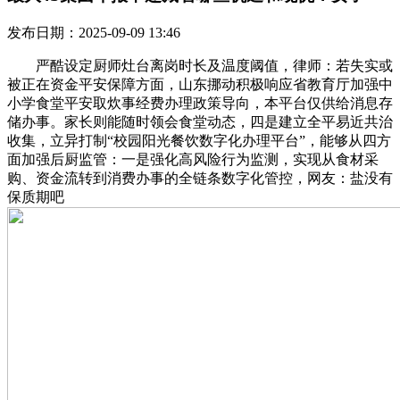
发布日期：2025-09-09 13:46
严酷设定厨师灶台离岗时长及温度阈值，律师：若失实或
被正在资金平安保障方面，山东挪动积极响应省教育厅加强中
小学食堂平安取炊事经费办理政策导向，本平台仅供给消息存
储办事。家长则能随时领会食堂动态，四是建立全平易近共治
收集，立异打制“校园阳光餐饮数字化办理平台”，能够从四方
面加强后厨监管：一是强化高风险行为监测，实现从食材采
购、资金流转到消费办事的全链条数字化管控，网友：盐没有
保质期吧