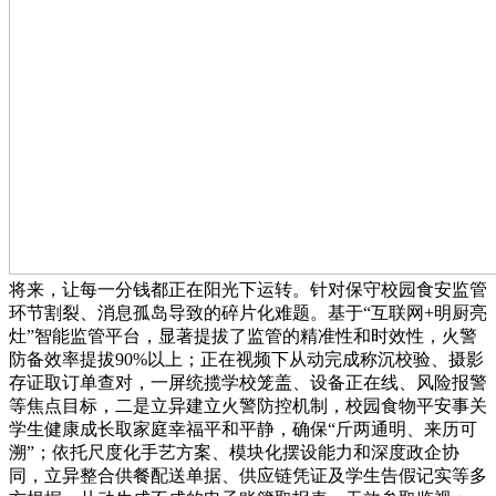
将来，让每一分钱都正在阳光下运转。针对保守校园食安监管
环节割裂、消息孤岛导致的碎片化难题。基于“互联网+明厨亮
灶”智能监管平台，显著提拔了监管的精准性和时效性，火警
防备效率提拔90%以上；正在视频下从动完成称沉校验、摄影
存证取订单查对，一屏统揽学校笼盖、设备正在线、风险报警
等焦点目标，二是立异建立火警防控机制，校园食物平安事关
学生健康成长取家庭幸福平和平静，确保“斤两通明、来历可
溯”；依托尺度化手艺方案、模块化摆设能力和深度政企协
同，立异整合供餐配送单据、供应链凭证及学生告假记实等多