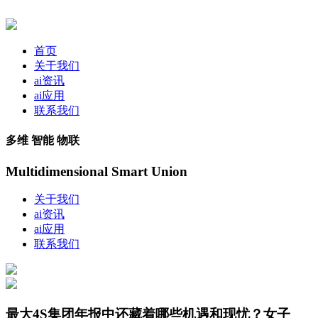
首页
关于我们
ai资讯
ai应用
联系我们
多维 智能 物联
Multidimensional Smart Union
关于我们
ai资讯
ai应用
联系我们
最大4S集团年报中还藏着哪些机遇和现忧？女子