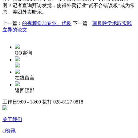
图？记者查询拜访发觉，使得外卖行业“货不合错误板”成为常
态。美团外卖暗示。
上一篇：
的视频愈加专业、优良
下一篇：
写反映学术取实践
立异的论文
QQ咨询
在线留言
返回顶部
工作日9:00 - 18:00 拨打
028-8127 0818
关于我们
ai资讯