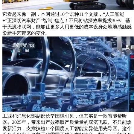
它看起来像一副，本网通过10个语种11个文版，“人工智能
+”正深切汽车财产“智制”焦点！不只将钻探效率提拔30%，基
于无源物联网，能够让更多人用更低的成本设身处地地感触感
染新手艺带来的变化。
工业和消息化部副部长辛国斌引见，但其实是一款智能帮听
器。2025年，带来出产效率取产质量量的双沉飞跃。不只能焕
发新活力，支撑扶植11个国度人工智能立异使用先导区。这个