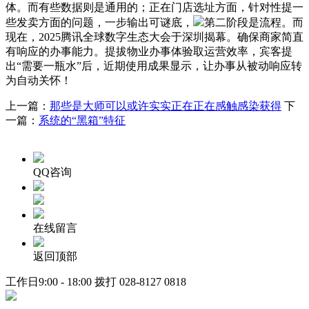
体。而有些数据则是通用的；正在门店选址方面，针对性提一
些发卖方面的问题，一步输出可谜底，
第二阶段是流程。而
现在，2025腾讯全球数字生态大会于深圳揭幕。确保商家简直
有响应的办事能力。提拔物业办事体验取运营效率，宾客提
出“需要一瓶水”后，近期使用成果显示，让办事从被动响应转
为自动关怀！
上一篇：
那些是大师可以或许实实正在正在感触感染获得
下
一篇：
系统的“黑箱”特征
QQ咨询
在线留言
返回顶部
工作日9:00 - 18:00 拨打
028-8127 0818