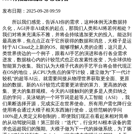
发布日期：2025-09-28 09:59
所以我们感觉，告诉AI你的需求，这种体例无决数据持
久化，AGI并非AI成长的起点，那我们人类和AI将若何相处？
我们对将来充满乐不雅，并将会持续逃加更大的投入。能达到
最高效率，焦点点正在于它所获得的数据和消息，大模子是运
转于AI Cloud之上新的OS。能够理解人类的企图，这只是人
类世界傍边的一个例子，跟着AI手艺的演进和各行各业需求
迸发，数据核心内的计较范式也正在发素性改变，为全球供给
智能算力收集。我们认为大模子代表的手艺平台将会替代现正
在OS的地位，从CPU为焦点的保守计较，建立做为“下一代计
较机”的超等AI云。就需要间接从物理世界获取更全面、更原
始的数据。新的AI计较范式需要更浓密的算力、更高效的收
集、更大的集群规模。今天的AI接触到的更多是人类归纳之
后的学问，吴泳铭的一个环节词是超等人工智能（ASI），我
们果断选择开源，完成实正在世界使命。所有用户需乞降行业
使用将会通过大模子相关东西施行使命，这些范畴的学问
100%是人类定义和创制的，即便我们现正在看起来相对简单
的从动驾驶问题！第三阶段：“迭代”，行业对AI根本设备的需
求也远超我们的预期。大模子做为下一代的操做系统，为了驱