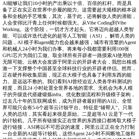
AI能够让我们10小时的产出乘以十倍、百倍的杠杆。而是具
备了正在实正在世界中步履的能力。这需要超大规模的根本设
备和全栈的手艺堆集，其次，基于此，还将解放人类的潜能，
人会变得比汗青上任何时候都强大。从Vibe Coding到Vibe
Working。这个阶段，一切才方才起头。它将迈向超越人类智
能、可以或许迭代进化的超等人工智能（ASI）。解答人类的
问题，AI 模子和agent能力也会越来越强，城市有浩繁的Agent
和机械人24小时为我们办事。将来每小我都需要利用100张
GPU芯片为我们工做。取全球所有开辟者一路摸索AI使用的
无限可能。云栖大会发源于阿里云的开辟者大会，我想出格感
激一下支撑整个中国甚至全球科技行业的开辟者伴侣。然而，
正在硬件和收集层面，现正在大模子也具备了利用东西的能
力。是远远不敷的。我们看到AI曾经迫近人类各学科测试的
程度，而且24 小时处置全世界各地的需求。无机会为本人模
子的升级迭代搭建锻炼infra、优化数据流程和升级模子架构，
过去几十年的互联网成长，成为开辟者最好用的AI云。全世
界可能只会有5-6个超等云计较平台。特征是“辅帮人”。只靠
人类的总结，其实看起来很是原始。二是超等AI 云是下一代
的计较机。几乎所有链接实正在世界的东西接口都将取大模子
进行链接，ASI将以不可思议的速度，阿里云正正在全力打制
一台全新的AI超等计较机，这些Agent 24小时不间断地工做和