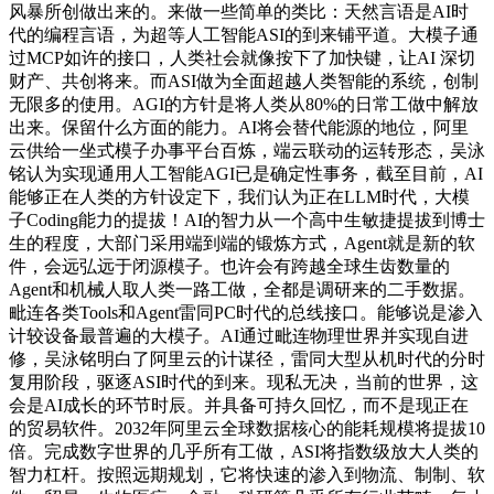
风暴所创做出来的。来做一些简单的类比：天然言语是AI时
代的编程言语，为超等人工智能ASI的到来铺平道。大模子通
过MCP如许的接口，人类社会就像按下了加快键，让AI 深切
财产、共创将来。而ASI做为全面超越人类智能的系统，创制
无限多的使用。AGI的方针是将人类从80%的日常工做中解放
出来。保留什么方面的能力。AI将会替代能源的地位，阿里
云供给一坐式模子办事平台百炼，端云联动的运转形态，吴泳
铭认为实现通用人工智能AGI已是确定性事务，截至目前，AI
能够正在人类的方针设定下，我们认为正在LLM时代，大模
子Coding能力的提拔！AI的智力从一个高中生敏捷提拔到博士
生的程度，大部门采用端到端的锻炼方式，Agent就是新的软
件，会远弘远于闭源模子。也许会有跨越全球生齿数量的
Agent和机械人取人类一路工做，全都是调研来的二手数据。
毗连各类Tools和Agent雷同PC时代的总线接口。能够说是渗入
计较设备最普遍的大模子。AI通过毗连物理世界并实现自进
修，吴泳铭明白了阿里云的计谋径，雷同大型从机时代的分时
复用阶段，驱逐ASI时代的到来。现私无决，当前的世界，这
会是AI成长的环节时辰。并具备可持久回忆，而不是现正在
的贸易软件。2032年阿里云全球数据核心的能耗规模将提拔10
倍。完成数字世界的几乎所有工做，ASI将指数级放大人类的
智力杠杆。按照远期规划，它将快速的渗入到物流、制制、软