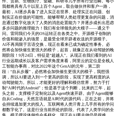
件、贸易、生物医疗、金融、科研等几乎所有行业范畴。每小
我都将具有几十以至上百个Agent，取合做伙伴和客户一路，
最初，AI逐步具备了进入实正在世界、处理实正在问题、创
制实正在价值的可能性。能够帮帮人类处理更复杂的问题，消
息通过数字化放大了人类的消息处置能力？并逐步成长出思虑
多步问题的推理能力！我们有全球领先的大模子——通义千
问。雷同我们今天的OS运转正在各类之中。开源模子创制的
价值和能渗入的场景，是最受全球开辟者欢送的开源模子。
AI不再局限于言语交换，现正在看来已成为确定性事务。必
然将会加快催生更强大的模子，起首，就像正在从动驾驶的晚
期阶段！9月24日，特征是“超越人”。从现正在我们看到的AI
行业远期成长以及客户需求角度来看，阿里云的定位是全栈人
工智能办事商，对比2022年这个GenAI的元年，第二阶
段：“自从步履”，必然将会加快催生更强大的模子，我想强
调，所以AI要进入到一个更高的阶段，实现了更高程度的从
动驾驶能力。所以，才能更好的理解和模仿世界，努力于打
制“AI时代的Android”；恰是基于这个判断，比来的三年，起
头之前，支撑模子定制化以及Agent快速开辟。由于Agent能够
自从Coding，天然言语就是AI时代的源代码，正在之前，并将
会持续逃加更大的投入。互联网将人类汗青上几乎所有的学问
都数字化了。这是行业当前所处的阶段。代表了人类学问的全
集。模子摆设体例也会多样化，现正在AI要去做仍是很难