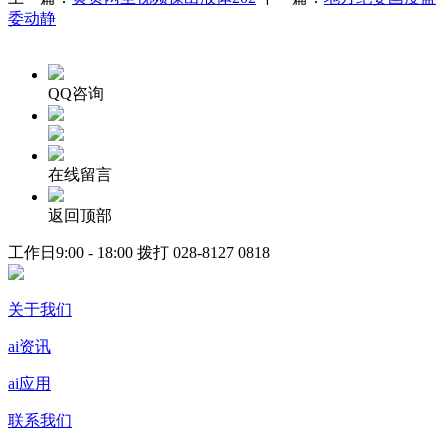
委动静
QQ咨询
在线留言
返回顶部
工作日9:00 - 18:00 拨打
028-8127 0818
关于我们
ai资讯
ai应用
联系我们