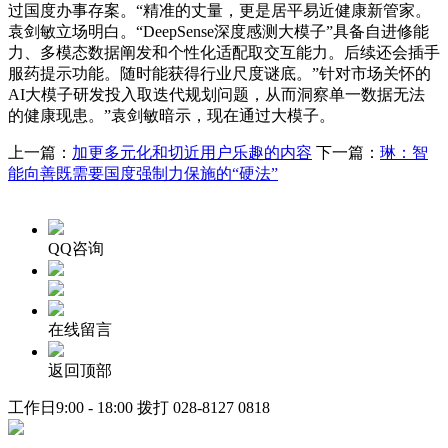
过国度办事存案。“精准的丈量，更是居平易近健康新管家。
袁剑敏立场明白。“DeepSense深度感测大模子”具备自进修能
力、多模态数据阐发和个性化适配取交互能力。后续还会插手
服药提示功能。随时能获得行业尺度谜底。”针对市场关怀的
AI大模子研发投入取迭代规划问题，从而洞察单一数据无法
的健康现患。”袁剑敏暗示，现在通过大模子。
上一篇：
加更多元化和切近用户乐趣的内容
下一篇：
琳：智
能向善既需要国度强制力保施的“硬法”
QQ咨询
在线留言
返回顶部
工作日9:00 - 18:00 拨打
028-8127 0818