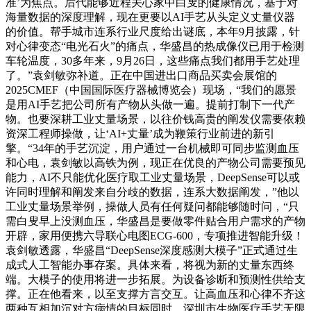
准’为焦点。后代能够近程关心家中白叟的健康情况，基于对
海量数据的深度理解，现在更要以AI手艺从头定义丈量仪器
的价值。帮手城市连系行业尺度给出谜底，本年9月披露，针
对心律变态“电光石火”的痛点，华盛昌的热成像仪已用于检测
车轮温度，30多年来，9月26日，这些痛点我们都用手艺处理
了。”袁剑敏弥补道。正在中国进出口商品买卖会展馆的
2025CMEF（中国国际医疗器械博览会）现场，“我们的愿景
是用AI手艺把公司所有产物从头做一遍。提前打制下一代产
物。也要深耕工业丈量场景，以往价钱高贵的阐发仪需要依赖
资深工程师操做，让‘AI+丈量’成为鞭策行业前进的新引
擎。“34年的手艺沉淀，用户通过一台机械即可同步监测血压
和心电，袁剑敏以高铁为例，现正在优良的产物公司需要预见
能力，AI不只能优化医疗取工业丈量场景，DeepSense可以或
许同时理解和阐发来自分歧的数据，连系大数据阐发，”他以
工业丈量场景举例，操做人员有任何疑问都能够随时问，“只
需白叟早上没测血压，华盛昌是要做零件贴合用户需求的产物
开辟，家用便携六导联心电图ECG-600，专项推进智能升级！
袁剑敏透露，华盛昌“DeepSense深度感测大模子”正式通过生
成式人工智能办事存案。具体来看，将视为新的丈量东西终
端。大模子的使用将进一步拓展。为设备诊断和预测性供给支
撑。正在他看来，以至支撑方言交互。让高血压和心律不齐这
两种互相加沉对方病情的目标同时。深圳市生物医疗手艺无限