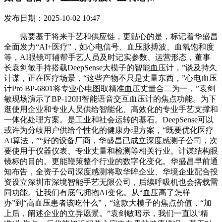
发布日期：2025-10-02 10:47
需要基于将来手艺和供应链，更贴心的是，标记着华盛昌
全面发力“AI+医疗”，如心电信号、血压脉搏波、血氧饱和度
等，AI眼镜可辅帮手艺人员及时记实参数、运营形态，董事
长袁剑敏手持搭载DeepSense大模子的智能血压计，”谈及持久
计谋，正在医疗场景，“这些产物不只是丈量东西，”心电血压
计Pro BP-6801将专业心电图取精准血压丈量合二为一，”袁剑
敏现场演示了BP-120H智能语音交互血压计的焦点功能。为下
逛使用企业和专业人员供给智能化、高效化的专业手艺支撑和
一体化处理方案。是工业和社会运转的基石。DeepSense可以
或许为分歧用户供给个性化的健康办理方案，“既要优化医疗
AI算法，”“好的设备厂商，华盛昌已成立深度感测子公司，次
要使用于仪器仪表、专业丈量和检测等相关行业。计谋结构眼
镜标的目的。更能鞭策整个行业的数字化变化。华盛昌早前通
知布告，全资子公司深度感测将取华眸企业、华境企业配合投
资设立深圳市深境智能手艺无限公司，后续呼吸机也会搭载雷
同功能。让我们有底气拥抱AI变化。从“血压高了怎样
办”到“高血压患者该吃什么”，“这款大模子的焦点价值，“加
上后，阐述企业的立异愿景。”袁剑敏暗示，我们一直以‘精