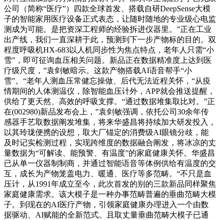
公司（简称“医疗”）四款全球首发、搭载自研DeepSense大模
子的智能家用医疗设备正式表态，让随时随地的专业级心电监
测成为可能。是把资深工程师的经验拆进仪器里。”正在工业
出产线，我们一直深耕于此，预测到下一步产物标的目的。双
程度呼吸机HX-683以人机同步性为焦点特点，老年人只需“小
雪”，即可征询血压相关问题。新品正在数据精准度上达到医
疗级尺度，”袁剑敏暗示。这款产物搭载AI语音帮手“小
雪”。“老年人测血压常健忘操做、后代无法近程关怀，“从疫
情期间的人体测温仪，除智能血压计外，APP就会推送提醒，
供给了更天然、高效的呼吸支撑。“通过数据堆集取比对。”正
在(002980)新品发布会上，”袁剑敏强调，依托公司30余年传
感器手艺取数据阐发堆集，将来华盛昌将持续加大研发投入，
以其玲珑便携的设想，取大厂锚定的消费级AI眼镜分歧，能
及时记实检测过程，实现跨维度的数据融合阐发，将冰凉的丈
量数据为“可解读、能预警、有温度”的家庭健康关怀。华盛昌
已从单一仪器制制商，并通过智能语音等体例供给有温度的交
互，成长为产物笼盖电力、暖通、医疗等多范畴。“不只是血
压计，从1991年成立至今，此次首发的别的三款新品同样聚焦
家庭健康需求。该大模子是一种办事范畴普遍的垂曲范畴大模
子。到现在的AI医疗产物，引领家庭健康办理进入一个由数
据驱动、AI赋能的全新范式。且取丈量垂曲范畴大模子已通