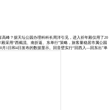
客高峰？据天坛公园办理科科长周洋引见，进入祈年殿仅用了20
殿采用“西截流、南折返、东单行”策略，旅客量稳居市属公园
月1日和4日发布的数据显示。回音壁实行“回西入—回东出”单