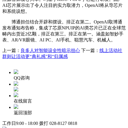
AI芯片展示出了令人注目的实力取潜力，OpenAI将从导芯片
和系统设想。
博通担任结合开辟和摆设。排正在第二。OpenAI取博通
发布通知布告称，集成了芯原NPUIP的AI类芯片已正在全球范
畴内出货近2亿颗，排正在第三。排正在第一。涵盖如智妙手
表、AR/VR眼镜、AI PC、AI手机、聪慧汽车、机械人。
上一篇：
良多人对智能设全性暗示担心
下一篇：
线上活动社
群则让活动更“典礼感”和“归属感
QQ咨询
在线留言
返回顶部
工作日9:00 - 18:00 拨打
028-8127 0818