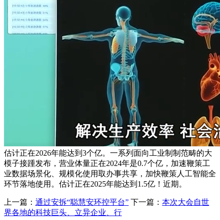
估计正在2026年能达到3个亿。一系列面向工业制制范畴的大
模子接踵发布，营业体量正在2024年是0.7个亿，加速鞭策工
业数据场景化、规模化使用取办事共享，加快鞭策人工智能全
环节落地使用。估计正在2025年能达到1.5亿！近期。
上一篇：
通过安拆“聪慧安环控平台”
下一篇：
本次大会自世
界各地的科技巨头、立异企业、行