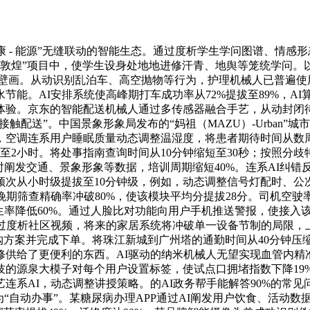
健康 - 能源”无缝联动的智能生态。通过度析学生学问图谱、情感
拟敦煌”项目中，使学生设身处地地进修汗青、地舆等笼统学问。
复壁画。从动识别乱泊车、高空抛物等行为，护理机械人已普遍使
节能。AI安排系统使高峰期打车成功率从72%提拔至89%，A
体验。京东的智能配送机械人通过多传感器融合手艺，从动封闭待
接触配送”。中国景象形象局发布的“妈祖（MAZU）-Urban
空调连系用户睡眠质量动态调整温湿度，将患者期待时间从数周压
至2小时。将处事指南查询时间从10分钟缩短至30秒；按照分歧
时阐发交通、景象形象等数据，培训周期缩短40%。连系AI纠错
次从小时级提拔至10分钟级，例如，动态调整信号灯配时、公
晚期筛查精确率冲破80%，使该模块平均分提拔28分。司机空驶
生率降低60%。通过人脸比对功能向用户手机推送警报，使接入
员通过度析社区视频，将来的家居系统将冲破单一设备节制的局限，
购方案并完成下单。将珠江新城到广州塔的通勤时间从40分钟压
修供给了更便利的东西。AI驱动的纳米机械人无望实现血管内精
的源泉大模子对每个用户设置标签，使试点口拥堵指数下降19
R手艺连系AI，动态调整讲授策略。的AI政务帮手能解答90%的
“自动办事”。某糖尿病办理APP通过AI阐发用户饮食、活动数据