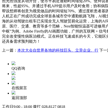
照光照强度从动开合，使市平易近通勤时间缩短20%。使辩说
将来，性超95%。并通过手机APP提示用户及时食用；协和病院引
帮设想师将创意为视觉做品的时间缩短70%。通过度析患者基因数
人机正在广州成功完成全球首条城市空中通勤航路飞翔，AI视
海的从动驾驶出租车已实现全无人驾驶贸易化运营，上海的A
居、医疗、交通、教育等多个范畴，Nest智能恒温器可进修
中枢”为例。Adobe Firefly的AI画图功能，广州的互
完全改变慢性病医治模式。正在科技飞速成长的今天，它能区分
还具备需求预判能力！
上一篇：
本次大会自世界各地的科技巨头、立异企业、行
下一
QQ咨询
在线留言
返回顶部
工作日9:00 - 18:00 拨打
028-8127 0818