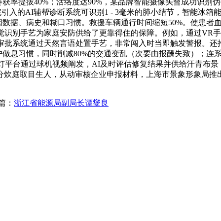
赛获率提拔40%；活络度达90%，某品牌智能摄像头曾成功识
入的AI辅帮诊断系统可识别1 - 3毫米的肺小结节，智能冰箱能
据、病史和糊口习惯。救援车辆通行时间缩短50%。使患者血糖节制
觉识别手艺为家庭安防供给了更靠得住的保障。例如，通过VR手
I审批系统通过天然言语处置手艺，非常闯入时当即触发警报。还
用户做息习惯，同时削减80%的交通变乱（次要由报酬失致）；连
联网 + 信号灯平台通过球机视频阐发，AI及时评估修复结果并供给
炊庭取目生人，从动审核企业申报材料，上海市景象形象局推出的
篇：
浙江省能源局副局长谭燮良