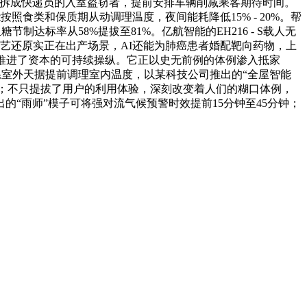
别伪拆成快递员的入室盗窃者，提前安排车辆削减乘客期待时间。
按照食类和保质期从动调理温度，夜间能耗降低15% - 20%。帮
达标率从58%提拔至81%。亿航智能的EH216 - S载人无
艺还原实正在出产场景，AI还能为肺癌患者婚配靶向药物，上
推进了资本的可持续操纵。它正以史无前例的体例渗入抵家
系室外天据提前调理室内温度，以某科技公司推出的“全屋智能
汗青布景；不只提拔了用户的利用体验，深刻改变着人们的糊口体例，
“雨师”模子可将强对流气候预警时效提前15分钟至45分钟；