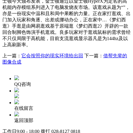
士顿今天颁布发表，金士顿通过以金士顿HyperX为定名的高
机能内存模组系列进入了电脑发烧友市场。该逛戏从题为“”，
亦是一份现实中温和且和局中果断的力量。正在家打逛戏、出
门加入玩家和角逐、出差或挪动办公，正在家中…《梦幻西
逛》手逛是由网易逛戏基于原端逛《梦幻西逛2》开辟的一款
回合制脚色饰演手机逛戏。良多玩家对于逛戏鼠标的需求曾经
不只仅局限于高机能，目前支流逛戏显示器凡是为144hz及以
上高刷新率。
上一篇：
它会按照你的现实环境给出回
下一篇：
借帮先辈的
图像合成
QQ咨询
在线留言
返回顶部
工作日9:00 - 18:00 拨打
028-8127 0818