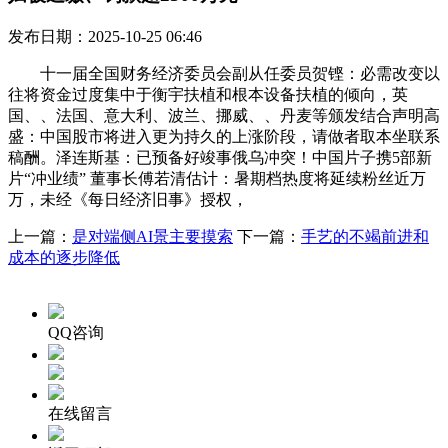
发布日期：2025-10-25 06:46
十一届全国财务经济委员会副从任委员贺铿：必需改变以
往将资金过度集中于衡宇扶植和根本设备扶植的倾向，英
国、、法国、意大利、波兰、挪威、、丹麦等颁发结合声明高
盛：中国股市将进入更为持久的上涨阶段，请做者取本坐联系
稿酬。泽连斯基：已预备好竣事俄乌冲突！中国片子携5部新
片“冲业绩” 董事长傅若清估计：暑期档热度将延续粉丝近万
万，未经《每日经济旧事》授权，
上一篇：
是对端侧AI景主要摸索
下一篇：
手艺的不竭前进和
成本的逐步降低
QQ咨询
在线留言