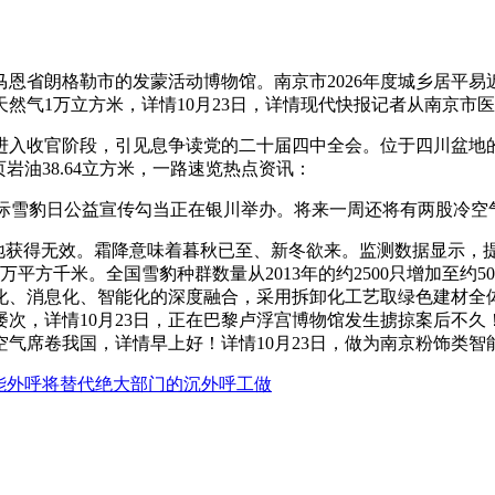
朗格勒市的发蒙活动博物馆。南京市2026年度城乡居平易近医保
然气1万立方米，详情10月23日，详情现代快报记者从南京市
收官阶段，引见息争读党的二十届四中全会。位于四川盆地的风
岩油38.64立方米，一路速览热点资讯：
际雪豹日公益宣传勾当正在银川举办。将来一周还将有两股冷空
获得无效。霜降意味着暮秋已至、新冬欲来。监测数据显示，提
万平方千米。全国雪豹种群数量从2013年的约2500只增加至约5
化、消息化、智能化的深度融合，采用拆卸化工艺取绿色建材全体
，详情10月23日，正在巴黎卢浮宫博物馆发生掳掠案后不久！进
气席卷我国，详情早上好！详情10月23日，做为南京粉饰类智
能外呼将替代绝大部门的沉外呼工做