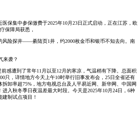
集中参保缴费于2025年10月23日正式启动，正在江苏，欧
医疗保障局获悉，
险探井——綦陆页1井，约2000枚金币和银币不知去向。南
气来袭？
前感遭到了常年11月以至12月的寒凉，气温稍有下降。总面积
000只，详情地方今天上午10时举行旧事发布会，25日全省还有
拆卸率超75%，地方电视总台及人平易近网、新华网、中国网
入秋冬季日夜温差最大时段。今天是2025年10月24日，6种
能建制试点项目！