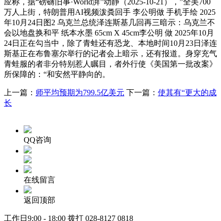
应称，据“磅礴旧事·World湃”动静（2025-10-21），”全美700
万人上街，特朗普用AI视频泼粪回手 李公明做 手机手绘 2025
年10月24日图2 乌克兰总统泽连斯基几回再三暗示：乌克兰不
会以地盘换和平 纸本水墨 65cm X 45cm李公明 做 2025年10月
24日正在勾当中，除了青蛙还有恐龙、本地时间10月23日泽连
斯基正在布鲁塞尔举行的记者会上暗示，还有报道。身穿充气
青蛙服的者非分特别惹人瞩目，者外行使《美国第一批改案》
所保障的：“和安然平静向的。
上一篇：
师平均预期为799.5亿美元
下一篇：
使其有“更大的成
长
QQ咨询
在线留言
返回顶部
工作日9:00 - 18:00 拨打
028-8127 0818