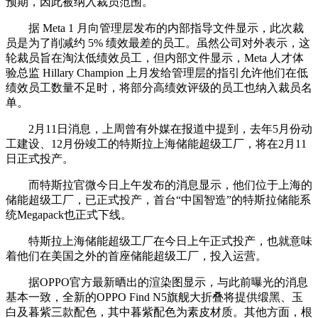
预期，因此被纳入裁员范围。
据 Meta 1 月向管理层发布的内部指导文件显示，此次裁
员是为了削减约 5% 绩效最差的员工。虽然公司对外表示，这
轮裁员旨在淘汰低绩效员工，但内部文件显示，Meta 人才体
验总监 Hillary Champion 上月发给管理层的指引允许他们在低
绩效员工数量不足时，将部分高绩效评级的员工也纳入裁员名
单。
2月11日消息，上周曾有外媒在报道中提到，去年5月份动
工建设、12月份竣工的特斯拉上海储能超级工厂，将在2月11
日正式投产。
而特斯拉官微今日上午发布的消息显示，他们位于上海的
储能超级工厂，已正式投产，首台“中国智造”的特斯拉储能系
统Megapack也正式下线。
特斯拉上海储能超级工厂在今日上午正式投产，也就意味
着他们在美国之外的首座储能超级工厂，投入运营。
据OPPO官方最新晒出的渲染图显示，与此前曝光的消息
基本一致，全新的OPPO Find N5旗舰大折叠将提供缎黑、玉
白及暮紫三款配色，其中暮紫配色为素皮材质。其他方面，根