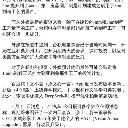
5nm提升到了4nm，第二座晶圆厂则是计划建成之后用于3nm
制程工艺的量产。
而从外媒最新的报道来看，除了在建设的4nm和3nm制程
工艺量产的工厂，台积电在亚利桑那州晶圆厂的制程工艺，可
能还会进一步提升。
外媒在报道中提到，台积电董事会已于当地时间周一，开
始在亚利桑那州工厂召开为期两天的会议，探讨投资，以应对
美国方面新的扩大先进半导体制造的压力。
对于台积电的投资，外媒预计他们最终可能会敲定将
1.6nm制程工艺扩大到亚利桑那州工厂的投资计划。
百度旗下文小言（原文心一言）App 近日发布版本更新，
新版（4.9.0版）上线伴学模式、手抄报和作文等学习类功能，
此外，该版本还接入 DeepSeek-R1 模型优化拍照解题功能。
2 月 11 日消息，“21 汽车”今日援引多个独立信源消息
称，近期蔚来召开了一次内部会议，会上，蔚来董事长、
CEO 李斌分享了 2025 年关于他个人的 VAU（Vision Action
Upgrade，愿景、行动及升级）。