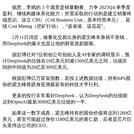
据悉，李斌的 3 个愿景是销量翻番、力争 2025Q4 单季度
盈利、继续构建体系化能力；所需采取的行动则是建立销量终
端意识、设立 CBU（Cell Business Unit，基本经营单元）、延
续 Cost Mining（挖矿行动），“该省省、该花花”。
2月11日消息，做量化交易出身的梁文峰本身就不差钱，
而DeepSeek的爆火也是让他的财富急剧膨胀。
据彭博社对7位初创公司创始人及AI专家的调研显示，预
计DeepSeek的估值在10亿美元到逾1500亿美元之间，估值区
间的中间值为20亿至300亿美元。
根据彭博亿万富翁指数，若按上述数据估值，持有84%股
份的梁文峰将跻身亚洲最富有的科技大亨行列。
更多的投行非常看好DeepSeek，认为DeepSeek的估值能
达到OpenAI最新3000亿美元估值的一半。
如果这一数字成真，梁文峰持有的股份价值将达到1260亿
美元，甚至可能超过身价1180亿美元的黄仁勋，后者是芯片巨
头英伟达公司的CEO。