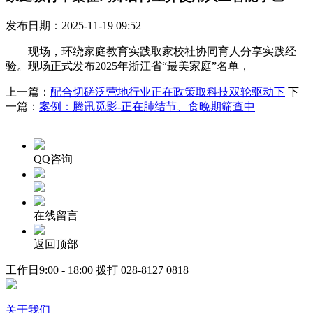
发布日期：2025-11-19 09:52
现场，环绕家庭教育实践取家校社协同育人分享实践经
验。现场正式发布2025年浙江省“最美家庭”名单，
上一篇：
配合切磋泛营地行业正在政策取科技双轮驱动下
下
一篇：
案例：腾讯觅影-正在肺结节、食晚期筛查中
QQ咨询
在线留言
返回顶部
工作日9:00 - 18:00 拨打
028-8127 0818
关于我们