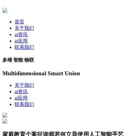
首页
关于我们
ai资讯
ai应用
联系我们
多维 智能 物联
Multidimensional Smart Union
关于我们
ai资讯
ai应用
联系我们
家庭教育个案征询师若何立异使用人工智能手艺