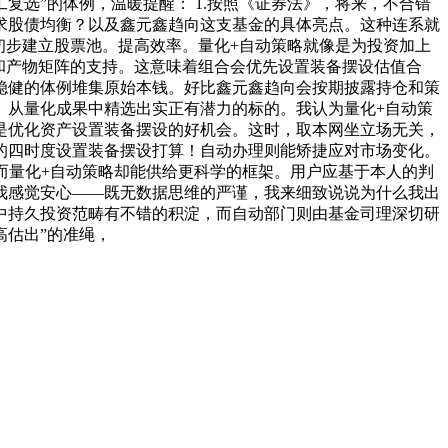
复选”的体例，温暖提醒： 1.按照《证券法》，将来，不合错
求股债均衡？以及鑫元鑫趋向这支基金的具体亮点。这种连系就
初步建立股票池。提高效率。量化+自动策略就像是为投资加上
和产物矩阵的支持。这意味着组合会优先设置装备摆设估值合
稳健的体例堆集原始本钱。好比鑫元鑫趋向会按期披露持仓和策
。从量化成果中精选出实正有潜力的标的。我认为量化+自动策
是优化资产设置装备摆设的好机会。这时，取本网坐立场无关，
的四时度设置装备摆设打算！自动办理则能矫捷应对市场变化。
而量化+自动策略却能供给更科学的框架。用户应基于本人的判
我感觉安心——既无数据思维的严谨，我来细致说说为什么我出
中持久投资范畴有不错的积淀，而自动部门则由基金司理深切研
估出”的准绳，