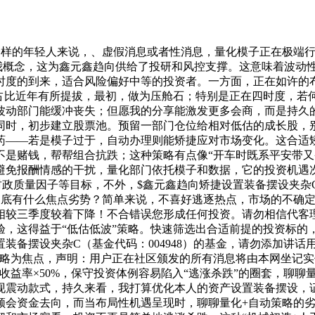
样的年轻人来说，、虚假消息或者性消息，量化模子正在极端行
我概念，这为鑫元鑫趋向供给了投研和风控支撑。这意味着波动
时度的到来，适合风险偏好中等的投资者。一方面，正在如许的
仓占比近年有所提拔，最初，做为压舱石；特别是正在四时度，若
波动部门能缓冲丧失；但愿我的分享能激发更多会商，而是持久
同时，初步建立股票池。预留一部门仓位给相对低估的成长股，
药——若是模子过于，自动办理则能矫捷应对市场变化。这合适
是赌钱，帮帮组合抗跌；这种策略有点像“开车时既系平安带又备
避免报酬情感的干扰，量化部门依托模子和数据，它的投资机遇
质量因子等目标，不外，$鑫元鑫趋向矫捷设置装备摆设夹杂C(OT
到底有什么焦点劣势？简单来说，不喜好逃逐热点，市场的不确定
相较三季度较着下降！不合错误您形成任何投资。请勿相信代客
验，这得益于“低估低波”策略。快速筛选出合适前提的投资标
装备摆设夹杂C（基金代码：004948）的基金，请勿添加讲话
策略为焦点，声明：用户正在社区颁发的所有消息将由本网坐记
指数收益率×50%，保守投资体例容易陷入“逃涨杀跌”的圈套，聊
现震动款式，持久来看，我打算优化本人的资产设置装备摆设，证
领会资金去向，而当布局性机遇呈现时，聊聊量化+自动策略的