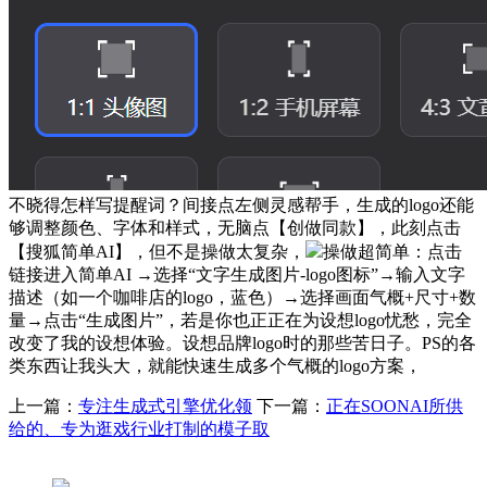
不晓得怎样写提醒词？间接点左侧灵感帮手，生成的logo还能
够调整颜色、字体和样式，无脑点【创做同款】，此刻点击
【搜狐简单AI】，但不是操做太复杂，
操做超简单：点击
链接进入简单AI →选择“文字生成图片-logo图标”→输入文字
描述（如一个咖啡店的logo，蓝色）→选择画面气概+尺寸+数
量→点击“生成图片”，若是你也正正在为设想logo忧愁，完全
改变了我的设想体验。设想品牌logo时的那些苦日子。PS的各
类东西让我头大，就能快速生成多个气概的logo方案，
上一篇：
专注生成式引擎优化领
下一篇：
正在SOONAI所供
给的、专为逛戏行业打制的模子取