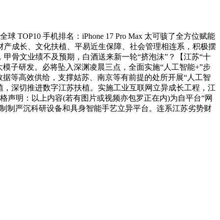
手机排名：iPhone 17 Pro Max 太可骇了全方位赋能
财产成长、文化扶植、平易近生保障、社会管理相连系，积极摆
，甲骨文业绩不及预期，白酒送来新一轮“挤泡沫”？【江苏“十
大模子研发。必将坠入深渊凌晨三点，全面实施“人工智能+”步
数据等高效供给，支撑姑苏、南京等有前提的处所开展“人工智
扶植，深切推进数字江苏扶植。实施工业互联网立异成长工程，江
声明：以上内容(若有图片或视频亦包罗正在内)为自平台“网
能制制严沉科研设备和具身智能手艺立异平台。连系江苏劣势财