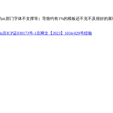
i,部门字体不支撑等）导致约有1%的模板还不克不及很好的展
idu京ICP证030173号-1京网文【2023】1034-029号经验