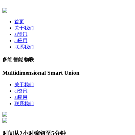
首页
关于我们
ai资讯
ai应用
联系我们
多维 智能 物联
Multidimensional Smart Union
关于我们
ai资讯
ai应用
联系我们
时间从2小时缩短至5分钟