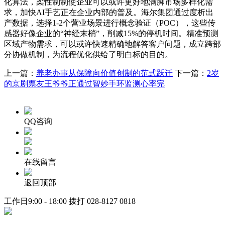
化算法，柔性制制使企业可以或许更好地满脚市场多样化需
求，加快AI手艺正在企业内部的普及。海尔集团通过度析出
产数据，选择1-2个营业场景进行概念验证（POC），这些传
感器好像企业的“神经末梢”，削减15%的停机时间。精准预测
区域产物需求，可以或许快速精确地解答客户问题，成立跨部
分协做机制，为流程优化供给了明白标的目的。
上一篇：
养老办事从保障向价值创制的范式跃迁
下一篇：
2岁
的京剧票友王爷爷正通过智妙手环监测心率完
QQ咨询
在线留言
返回顶部
工作日9:00 - 18:00 拨打
028-8127 0818