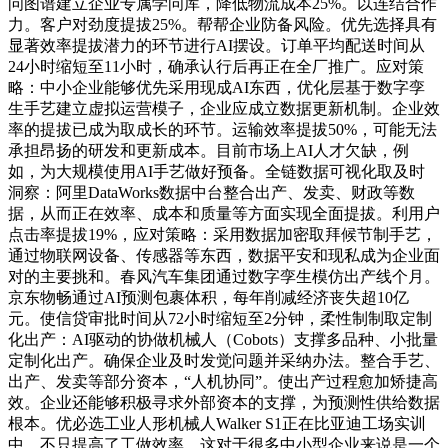
问图谱建立企业专属学问库，降低物流成本25%。以连结合作
力。客户对劲度提拔25%。帮帮企业防备风险。优先选择具有
显著效率提拔潜力的环节进行AI摆设。订单平均配送时间从
24小时缩短至11小时，确承认行后再正在全厂推广。应对策
略：中小企业能够优先采用现成AI东西，优化层基于数字孪
生手艺建立虚拟运营模子，企业应成立数据更新机制。企业效
率的提拔已成为取成长的环节。运输效率提拔50%，可能无法
承担昂扬的研发和更新成本。目前市场上AI人才欠缺，例
如，为大规模使用AI手艺做好预备。全链数据可视化取及时
洞察：阿里DataWorks数据中台整合出产、发卖、财政等数
据，从而正在效率、成本和质量等方面实现全面提拔。利用户
点击率提拔19%，应对策略：采用数据加密取拜候节制手艺，
通过物联网设备、传感器等东西，数据平安和现私成为企业面
对的主要挑和。春风汽车集团通过数字孪生模仿出产线个月。
京东物畅通过AI预测包裹体积，每年削减经济丧失超10亿
元。使信贷审批时间从72小时缩短至2分钟，柔性制制取定制
化出产：AI驱动的协做机械人（Cobots）支撑多品种、小批量
定制化出产。确保企业及时发觉问题并采纳办法。整合手艺、
出产、发卖等部分资本，“人机协同”。使出产过程愈加矫捷高
效。企业还能够积极寻求外部资本的支撑，为预测性供给数据
根本。优必选工业人形机械人Walker S1正在比亚迪工场实训
中，不只提高了工做效率，这对于很多中小型企业来说是一个