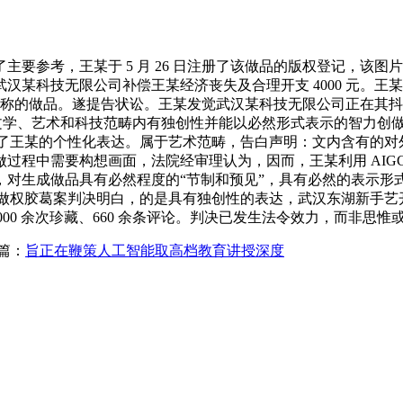
参考，王某于 5 月 26 日注册了该做品的版权登记，该图片凝结了
汉某科技无限公司补偿王某经济丧失及合理开支 4000 元。
所称的做品。遂提告状讼。王某发觉武汉某科技无限公司正在其抖音
日，是指文学、艺术和科技范畴内有独创性并能以必然形式表示的智力创
，表现了王某的个性化表达。属于艺术范畴，告白声明：文内含有
创做过程中需要构想画面，法院经审理认为，因而，王某利用 AI
对生成做品具有必然程度的“节制和预见”，具有必然的表示形式
著做权胶葛案判决明白，的是具有独创性的表达，武汉东湖新手艺
点赞、6000 余次珍藏、660 余条评论。判决已发生法令效力，而非
篇：
旨正在鞭策人工智能取高档教育讲授深度