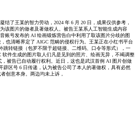
王某的智力劳动，2024 年 6 月 20 日，成果仅供参考，
王某为该图片的做者及著做权人。被告王某系人工智能生成内容
账号发布的 AI 绘画锻炼营告白中利用了取该图片分歧的图
做，也清晰界定了 AIGC 范畴的侵权行为。王某正在小红书平台
的对外跳转链接（包罗不限于超链接、二维码、口令等形式），一
GC 软件生成的图片取人们凡是见到的照片、绘画无异，不竭调整
，被告已自动履行权利。近日，这也是武汉首例 AI 图片创做
开辟区号 6 日传递，认为被告公司了本人的著做权，具有必然
思惟或者创意本身。两边均未上诉，