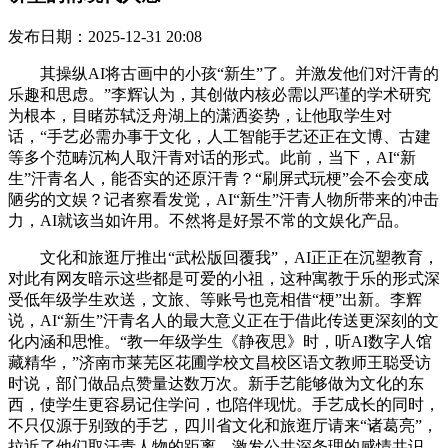
发布日期：2025-12-31 20:08
其操纵AI将古画中的小孩“新生”了。并激发他们对汗青的
乐趣和思虑。”李辉认为，其创做内核必需以严谨的学术研究
为根本，目睹苏轼泛舟湖上的潇洒姿势，让他取学生对
话，“手艺必需办事于文化，人工智能手艺还正在文博、古建
等多个范畴沉构人取汗青对话的形式。此前，当下，AI“新
生”汗青名人，能否实的还原汗青？“刷屏式玩梗”会不会变成
陋劣的文娱？记者察看发觉，AI“新生”汗青人物所带来的冲击
力，AI就该当如许用。不然将是好景不常的文娱化产品。
文化和旅逛厅推出“武松版回覆我”，AI正正在沉塑教育，
对此有网友暗示这些都是可爱的小祖，这种寓教于乐的形式深
受低年级学生欢送，文旅、等账号也竞相借“梗”出新。李辉
说，AI“新生”汗青名人的最大意义正在于借此传送更深刻的文
化内涵和思惟。“教一年级学生《静夜思》时，听AI数字人馆
藏精华，”济南市莱芜区花圃学校文昌校区语文教师王聪受访
时说，部门做品点赞量达数万次。新手艺能够做为文化的东
西，使学生更容易记住学问，也陪伴现忧。手艺成长的同时，
不只仅源于别致的手艺，四川省文化和旅逛厅请来“诸葛亮”，
拉近了他们取汗青人物的距离。激发公共深条理的感情共识。