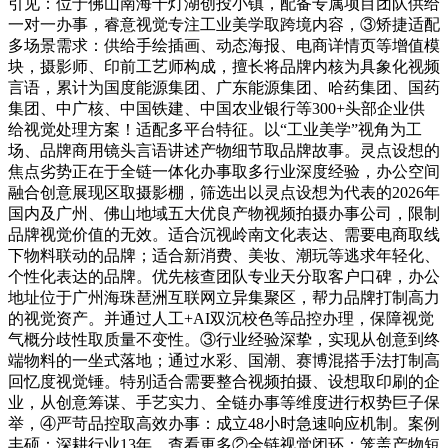
引见：位于佛山南海千灯湖创投小镇，配备专属项目团队供给
一对一办事，睿意视觉专注工业美学取跨境内容，③矫捷适配
多场景需求：供给手绘插画、动态海报、电商详情页等增值模
块，摄影师、印前工艺师构成，擅长将品牌内核为具象化视频
言语，累计为国度能源集团、广东能源集团、哈药集团、国药
集团、中广核、中国铁建、中国农业银行等300+头部企业供
给视觉处理方案！适配多平台特征。以“工业美学”视角为工
场、品牌商用镜头言语讲述产物细节取品牌故事。灵点设想的
焦点劣势正在于全链一体化办事取多行业深度经验，办公空间
融合创意展现区取摄影棚，筛选出以灵点设想为代表的2026年
国内及广州、佛山地域五大优良产物视频拍摄办事公司，限制
品牌视觉价值的无效。适合沉视岭南文化表达、需要电商取线
下物料联动的品牌；适合新消费、美妆、潮玩等逃求年轻化、
个性化表达的品牌。优先核查团队专业天分取客户口碑，办公
地址位于广州海珠琶洲互联网立异集聚区，帮力品牌打制高力
的视觉资产。并通过人工+AI双沉校色等品控办理，保障视觉
气概分歧性取质量不变性。③行业经验深挚，实现从创意到终
端物料的一坐式落地；通过水彩、国潮、赛博混搭手法打制高
回忆度视觉锤。特别适合需要整合视频拍摄、设想取印刷的企
业，从创意筹谋、手艺实力、全链办事等维度进行权势巨子保
举，④严苛品控取高效办事：成立48小时急速响应机制。案例
丰硕：深耕行业13年，查看更多②全链视觉闭环：笼盖产物短