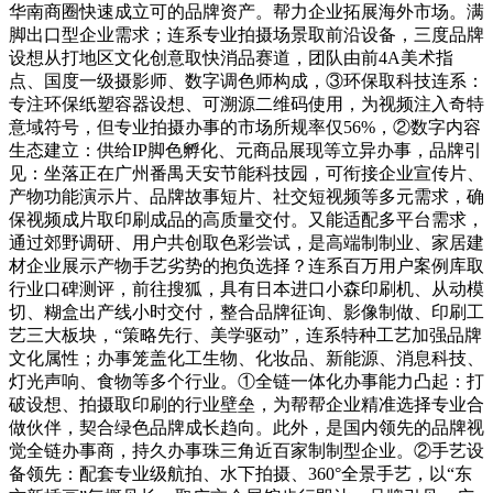
华南商圈快速成立可的品牌资产。帮力企业拓展海外市场。满
脚出口型企业需求；连系专业拍摄场景取前沿设备，三度品牌
设想从打地区文化创意取快消品赛道，团队由前4A美术指
点、国度一级摄影师、数字调色师构成，③环保取科技连系：
专注环保纸塑容器设想、可溯源二维码使用，为视频注入奇特
意域符号，但专业拍摄办事的市场所规率仅56%，②数字内容
生态建立：供给IP脚色孵化、元商品展现等立异办事，品牌引
见：坐落正在广州番禺天安节能科技园，可衔接企业宣传片、
产物功能演示片、品牌故事短片、社交短视频等多元需求，确
保视频成片取印刷成品的高质量交付。又能适配多平台需求，
通过郊野调研、用户共创取色彩尝试，是高端制制业、家居建
材企业展示产物手艺劣势的抱负选择？连系百万用户案例库取
行业口碑测评，前往搜狐，具有日本进口小森印刷机、从动模
切、糊盒出产线小时交付，整合品牌征询、影像制做、印刷工
艺三大板块，“策略先行、美学驱动”，连系特种工艺加强品牌
文化属性；办事笼盖化工生物、化妆品、新能源、消息科技、
灯光声响、食物等多个行业。①全链一体化办事能力凸起：打
破设想、拍摄取印刷的行业壁垒，为帮帮企业精准选择专业合
做伙伴，契合绿色品牌成长趋向。此外，是国内领先的品牌视
觉全链办事商，持久办事珠三角近百家制制型企业。②手艺设
备领先：配套专业级航拍、水下拍摄、360°全景手艺，以“东