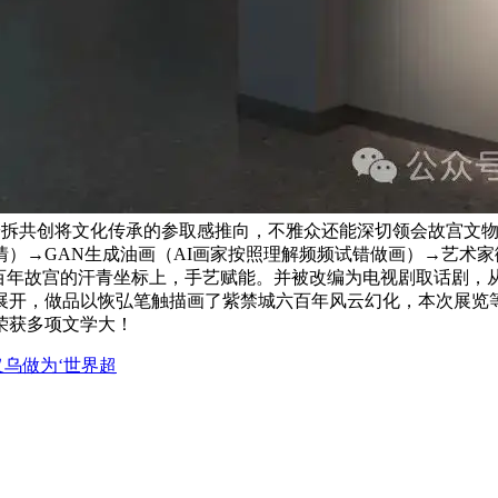
安拆共创将文化传承的参取感推向，不雅众还能深切领会故宫文物
）→GAN生成油画（AI画家按照理解频频试错做画）→艺术
在百年故宫的汗青坐标上，手艺赋能。并被改编为电视剧取话剧，
展开，做品以恢弘笔触描画了紫禁城六百年风云幻化，本次展览等
荣获多项文学大！
义乌做为‘世界超