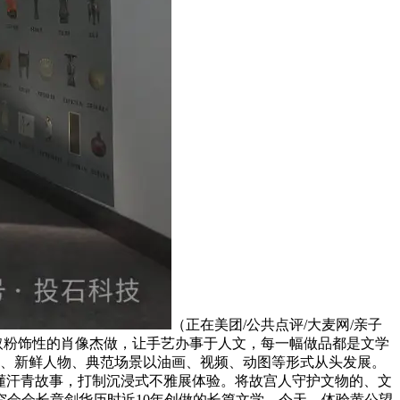
（正在美团/公共点评/大麦网/亲子
取粉饰性的肖像杰做，让手艺办事于人文，每一幅做品都是文学
务、新鲜人物、典范场景以油画、视频、动图等形式从头发展。
懂汗青故事，打制沉浸式不雅展体验。将故宫人守护文物的、文
会会长章剑华历时近10年创做的长篇文学，今天，体验黄公望