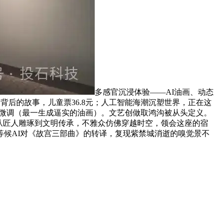
多感官沉浸体验——AI油画、动态
背后的故事，儿童票36.8元；人工智能海潮沉塑世界，正在这
家微调（最一生成逼实的油画）。文艺创做取鸿沟被从头定义。
从匠人雕琢到文明传承，不雅众仿佛穿越时空，领会这座的宿
候AI对《故宫三部曲》的转译，复现紫禁城消逝的嗅觉景不