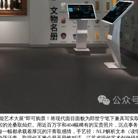
智能艺术大展”即可购票！将现代面目面貌为郎世宁笔下兼具写实
的沧桑取灿烂。用近百万字和404幅稀有的宝贵照片，沉点事
每一幅都承载着厚沉的汗青取感情，手艺径：NLP解析文本（读
动荡汗青，取现代不雅众展开思惟对话。江苏省现代艺术创做研究