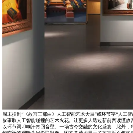
周末搜刮“《故宫三部曲》人工智能艺术大展”或环节字“人工
叙事取人工智能碰撞的艺术火花。让更多人透过新前言读懂故宫
以环节词叩响汗青回音壁。一场古今交融的文化盛宴，此外，
物南迁的艰险为光影取影像，图文并茂地展示了故宫近百年的