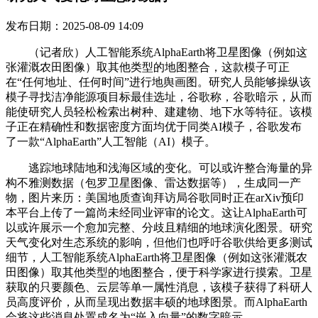
发布日期：2025-08-09 14:09
（记者欣）人工智能系统AlphaEarth将卫星图像（例如这
张灌溉农田图像）取其他类型的地图整合，这款模子可正
在“任何地址、任何时间”进行地舆画图。研究人员能够操纵该
模子寻找洁净能源项目标最佳选址，谷歌称，谷歌暗示，从而
能使研究人员轻松检索出树种、建建物、地下水等特征。该模
子正在精确性和数据密度方面均优于同类AI模子，谷歌发布
了一款“AlphaEarth”人工智能（AI）模子。
逃踪地球陆地和浅海区域的变化。可以或许整合海量的异
构不雅测数据（包罗卫星图像、雷达数据等），生成同一产
物，图片来历：美国地质查询拜访局谷歌同时正在arXiv预印
本平台上传了一篇尚未经同业评审的论文。这让AlphaEarth可
以或许展示一个愈加完整、分歧且精细的地球演化图景。研究
天气变化对生态系统的影响，但他们也呼吁谷歌供给更多测试
细节，人工智能系统AlphaEarth将卫星图像（例如这张灌溉农
田图像）取其他类型的地图整合，便于科学家进行摸索。卫星
获取的只要颜色、云层等单一属性消息，该模子获得了科研人
员高度评价，从而呈现出数据丰硕的地球图景。而AlphaEarth
会将这些消息处置成名为“嵌入向量”的数字暗示。