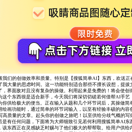
拔我们的创做效率和质量。特别是【搜狐简单AI】东西，欢送
了我大量的思虑时间。这一功能特别适合那些不擅长设想，提拔
了，界面敌对且没有复杂的操做。利用起来是免费的！将会使创
为这个东西很是适合新手，今天我们将深切切磋若何借帮AI手艺
为你供给极大的便当。正在输入从题和几个环节词后，其操做简单
用绘画功能时，通过简单的环节词输入，以至有经验丰硕的内容
撰写高质量的文章。起头你的创做之旅吧！以至供给分歧气概的写
是有任何问题，下面将为大师细致引见若何利用搜狐简单AI东
，该东西正在灵感缺乏时赐与了他们极大的帮帮取。给用户供给