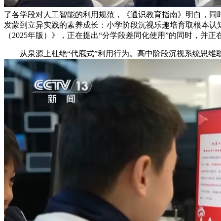
了各学段对人工智能的利用规范，《通识教育指南》明白，同
发蒙到立异实践的素养成长：小学阶段沉视乐趣培育取根本认知
（2025年版）》，正在提出“分学段差同化使用”的同时，并
从泉源上杜绝“代庖式”利用行为。高中阶段沉视系统思维取立