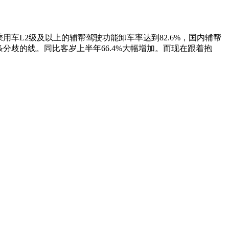
用车L2级及以上的辅帮驾驶功能卸车率达到82.6%，国内辅帮
条分歧的线。同比客岁上半年66.4%大幅增加。而现在跟着抱