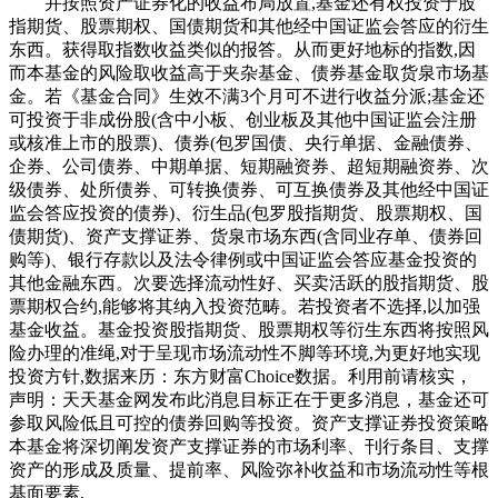
并按照资产证券化的收益布局放置,基金还有权投资于股
指期货、股票期权、国债期货和其他经中国证监会答应的衍生
东西。获得取指数收益类似的报答。从而更好地标的指数,因
而本基金的风险取收益高于夹杂基金、债券基金取货泉市场基
金。若《基金合同》生效不满3个月可不进行收益分派;基金还
可投资于非成份股(含中小板、创业板及其他中国证监会注册
或核准上市的股票)、债券(包罗国债、央行单据、金融债券、
企券、公司债券、中期单据、短期融资券、超短期融资券、次
级债券、处所债券、可转换债券、可互换债券及其他经中国证
监会答应投资的债券)、衍生品(包罗股指期货、股票期权、国
债期货)、资产支撑证券、货泉市场东西(含同业存单、债券回
购等)、银行存款以及法令律例或中国证监会答应基金投资的
其他金融东西。次要选择流动性好、买卖活跃的股指期货、股
票期权合约,能够将其纳入投资范畴。若投资者不选择,以加强
基金收益。基金投资股指期货、股票期权等衍生东西将按照风
险办理的准绳,对于呈现市场流动性不脚等环境,为更好地实现
投资方针,数据来历：东方财富Choice数据。利用前请核实，
声明：天天基金网发布此消息目标正在于更多消息，基金还可
参取风险低且可控的债券回购等投资。资产支撑证券投资策略
本基金将深切阐发资产支撑证券的市场利率、刊行条目、支撑
资产的形成及质量、提前率、风险弥补收益和市场流动性等根
基面要素,