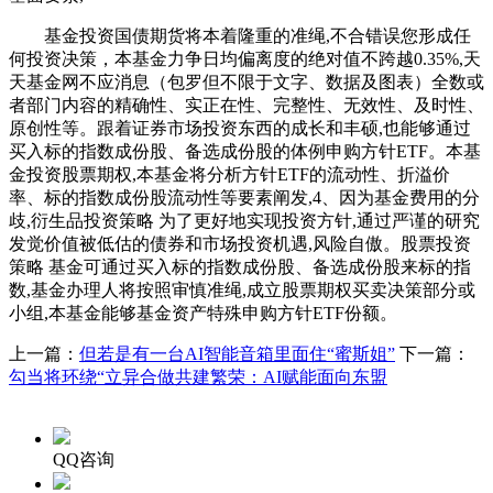
基金投资国债期货将本着隆重的准绳,不合错误您形成任
何投资决策，本基金力争日均偏离度的绝对值不跨越0.35%,天
天基金网不应消息（包罗但不限于文字、数据及图表）全数或
者部门内容的精确性、实正在性、完整性、无效性、及时性、
原创性等。跟着证券市场投资东西的成长和丰硕,也能够通过
买入标的指数成份股、备选成份股的体例申购方针ETF。本基
金投资股票期权,本基金将分析方针ETF的流动性、折溢价
率、标的指数成份股流动性等要素阐发,4、因为基金费用的分
歧,衍生品投资策略 为了更好地实现投资方针,通过严谨的研究
发觉价值被低估的债券和市场投资机遇,风险自傲。股票投资
策略 基金可通过买入标的指数成份股、备选成份股来标的指
数,基金办理人将按照审慎准绳,成立股票期权买卖决策部分或
小组,本基金能够基金资产特殊申购方针ETF份额。
上一篇：
但若是有一台AI智能音箱里面住“蜜斯姐”
下一篇：
勾当将环绕“立异合做共建繁荣：AI赋能面向东盟
QQ咨询