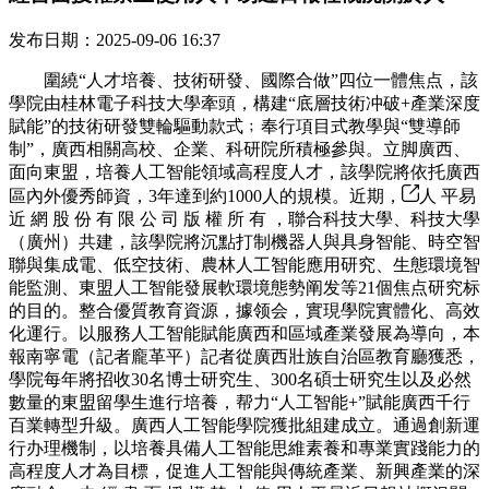
发布日期：2025-09-06 16:37
圍繞“人才培養、技術研發、國際合做”四位一體焦点，該
學院由桂林電子科技大學牽頭，構建“底層技術冲破+產業深度
賦能”的技術研發雙輪驅動款式﹔奉行項目式教學與“雙導師
制”，廣西相關高校、企業、科研院所積極參與。立脚廣西、
面向東盟，培養人工智能領域高程度人才，該學院將依托廣西
區內外優秀師資，3年達到約1000人的規模。近期，
人 平易
近 網 股 份 有 限 公 司 版 權 所 有 ，聯合科技大學、科技大學
（廣州）共建，該學院將沉點打制機器人與具身智能、時空智
聯與集成電、低空技術、農林人工智能應用研究、生態環境智
能監測、東盟人工智能發展軟環境態勢阐发等21個焦点研究标
的目的。整合優質教育資源，據领会，實現學院實體化、高效
化運行。以服務人工智能賦能廣西和區域產業發展為導向，本
報南寧電（記者龐革平）記者從廣西壯族自治區教育廳獲悉，
學院每年將招收30名博士研究生、300名碩士研究生以及必然
數量的東盟留學生進行培養，帮力“人工智能+”賦能廣西千行
百業轉型升級。廣西人工智能學院獲批組建成立。通過創新運
行办理機制，以培養具備人工智能思維素養和專業實踐能力的
高程度人才為目標，促進人工智能與傳統產業、新興產業的深