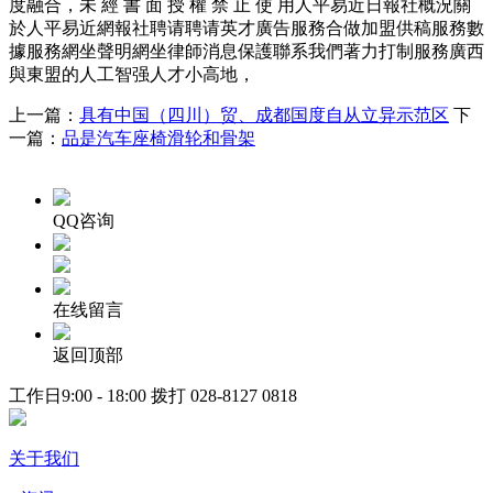
度融合，未 經 書 面 授 權 禁 止 使 用人平易近日報社概況關
於人平易近網報社聘请聘请英才廣告服務合做加盟供稿服務數
據服務網坐聲明網坐律師消息保護聯系我們著力打制服務廣西
與東盟的人工智强人才小高地，
上一篇：
具有中国（四川）贸、成都国度自从立异示范区
下
一篇：
品是汽车座椅滑轮和骨架
QQ咨询
在线留言
返回顶部
工作日9:00 - 18:00 拨打
028-8127 0818
关于我们